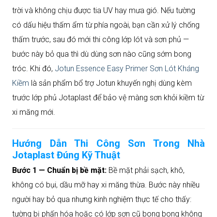
trời và không chịu được tia UV hay mưa gió. Nếu tường
có dấu hiệu thấm ẩm từ phía ngoài, bạn cần xử lý chống
thấm trước, sau đó mới thi công lớp lót và sơn phủ —
bước này bỏ qua thì dù dùng sơn nào cũng sớm bong
tróc. Khi đó,
Jotun Essence Easy Primer Sơn Lót Kháng
Kiềm
là sản phẩm bổ trợ Jotun khuyến nghị dùng kèm
trước lớp phủ Jotaplast để bảo vệ màng sơn khỏi kiềm từ
xi măng mới.
Hướng Dẫn Thi Công Sơn Trong Nhà
Jotaplast Đúng Kỹ Thuật
Bước 1 — Chuẩn bị bề mặt:
Bề mặt phải sạch, khô,
không có bụi, dầu mỡ hay xi măng thừa. Bước này nhiều
người hay bỏ qua nhưng kinh nghiệm thực tế cho thấy:
tường bị phấn hóa hoặc có lớp sơn cũ bong bong không