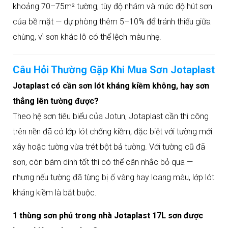
khoảng 70–75m² tường, tùy độ nhám và mức độ hút sơn
của bề mặt — dự phòng thêm 5–10% để tránh thiếu giữa
chừng, vì sơn khác lô có thể lệch màu nhẹ.
Câu Hỏi Thường Gặp Khi Mua Sơn Jotaplast
Jotaplast có cần sơn lót kháng kiềm không, hay sơn
thẳng lên tường được?
Theo hệ sơn tiêu biểu của Jotun, Jotaplast cần thi công
trên nền đã có lớp lót chống kiềm, đặc biệt với tường mới
xây hoặc tường vừa trét bột bả tường. Với tường cũ đã
sơn, còn bám dính tốt thì có thể cân nhắc bỏ qua —
nhưng nếu tường đã từng bị ố vàng hay loang màu, lớp lót
kháng kiềm là bắt buộc.
1 thùng sơn phủ trong nhà Jotaplast 17L sơn được