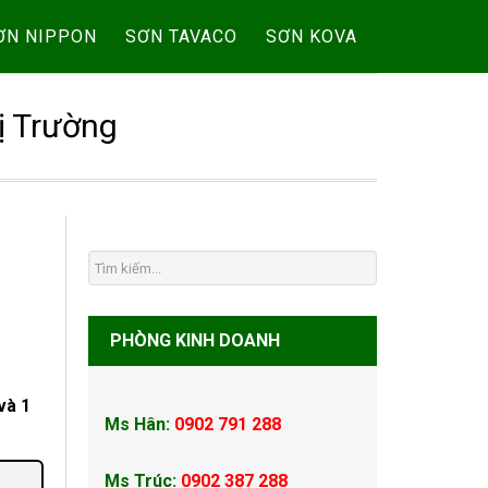
ƠN NIPPON
SƠN TAVACO
SƠN KOVA
ị Trường
PHÒNG KINH DOANH
và 1
Ms Hân:
0902 791 288
Ms Trúc:
0902 387 288