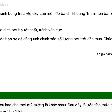
dính.
nhanh bong tróc. Độ dày của mỗi lớp bả chỉ khoảng 1mm, nên bả l
dịch bột bả tốt nhất, tránh vón cục.
ắc bạn sẽ dễ dàng tính chính xác số lượng bột trét cần mua. Chú
Tác giả bài v
êu hao cho mỗi m2 tường là khác nhau. Sau đây là ước tính mức 
g với bả 1 lớp: