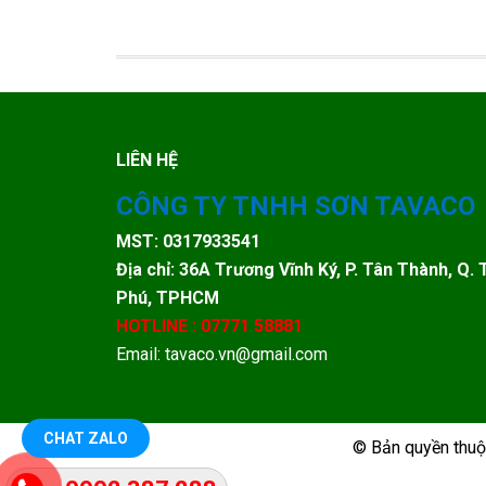
LIÊN HỆ
CÔNG TY TNHH SƠN TAVACO
MST: 0317933541
Địa chỉ: 36A Trương Vĩnh Ký, P. Tân Thành, Q. 
Phú, TPHCM
HOTLINE : 07771 58881
Email: tavaco.vn@gmail.com
CHAT ZALO
© Bản quyền thu