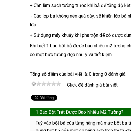
+ Cần làm sạch tường trước khi bả để tăng độ kết 
+ Các lớp bả không nên quá dày, sẽ khiến lớp bả 
lớp.
+ Sử dụng máy khuấy khi pha trộn để có được dung 
Khi biết 1 bao bột bả được bao nhiêu m2 tường ch
có một bức tường đẹp như ý và tiết kiệm.
Tổng số điểm của bài viết là: 0 trong 0 đánh giá
Click để đánh giá bài viết
1 Bao Bột Trét Được Bao Nhiêu M2 Tường?
Tuỳ vào bột bả của từng hãng mà mức bột bả ti
dụng bột bả của một số hãng sơn trên thị trườn