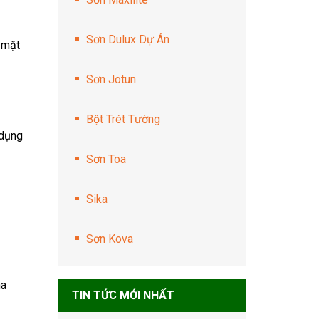
Sơn Dulux Dự Án
ề mặt
Sơn Jotun
Bột Trét Tường
 dụng
Sơn Toa
Sika
Sơn Kova
ha
TIN TỨC MỚI NHẤT