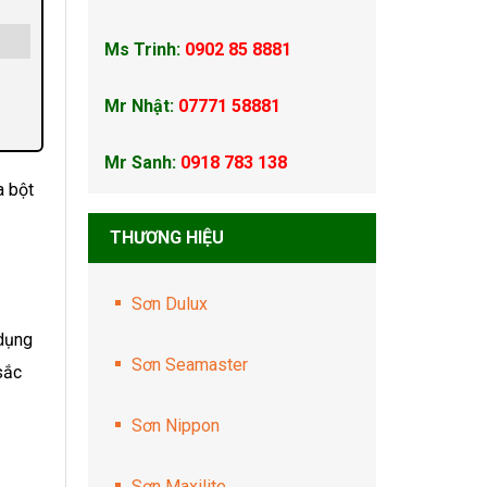
Ms Trinh:
0902 85 8881
Mr Nhật:
07771 58881
Mr Sanh:
0918 783 138
a bột
THƯƠNG HIỆU
Sơn Dulux
 dụng
Sơn Seamaster
sắc
Sơn Nippon
Sơn Maxilite