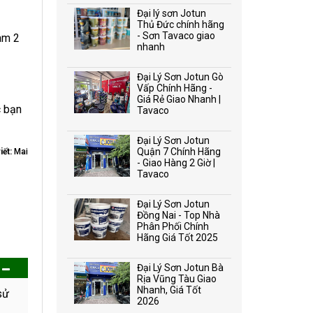
Đại lý sơn Jotun
Thủ Đức chính hãng
- Sơn Tavaco giao
àm 2
nhanh
Đại Lý Sơn Jotun Gò
Vấp Chính Hãng -
Giá Rẻ Giao Nhanh |
c bạn
Tavaco
Đại Lý Sơn Jotun
Quận 7 Chính Hãng
iết:
Mai
- Giao Hàng 2 Giờ |
Tavaco
Đại Lý Sơn Jotun
Đồng Nai - Top Nhà
Phân Phối Chính
Hãng Giá Tốt 2025
Đại Lý Sơn Jotun Bà
Rịa Vũng Tàu Giao
Nhanh, Giá Tốt
sử
2026