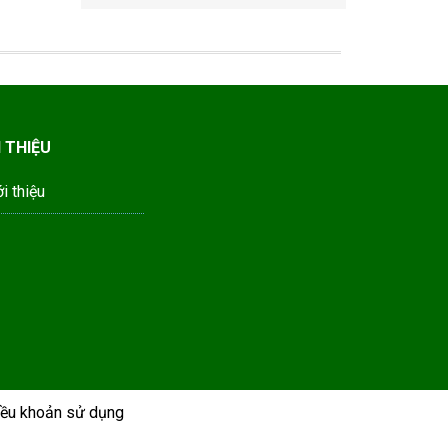
I THIỆU
ới thiệu
ều khoản sử dụng