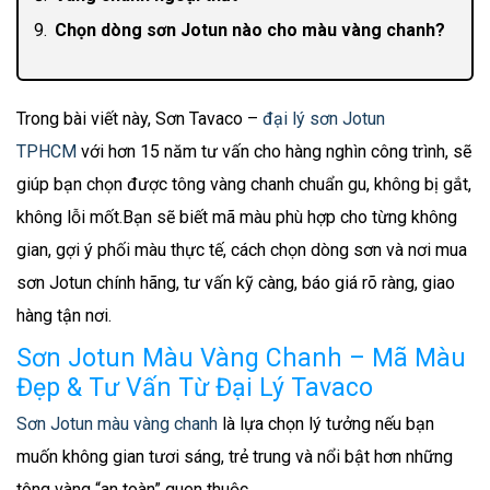
Chọn dòng sơn Jotun nào cho màu vàng chanh?
Nội thất: Essence & Majestic
Ngoại thất: Jotashield
Trong bài viết này, Sơn Tavaco –
đại lý sơn Jotun
Cách phối màu sơn Jotun vàng chanh cho nội &
TPHCM
với hơn 15 năm tư vấn cho hàng nghìn công trình, sẽ
ngoại thất
giúp bạn chọn được tông vàng chanh chuẩn gu, không bị gắt,
Nội thất – vàng chanh là “gia vị”
không lỗi mốt.Bạn sẽ biết mã màu phù hợp cho từng không
Ngoại thất mặt tiền “hút mắt” nhưng không gắt
gian, gợi ý phối màu thực tế, cách chọn dòng sơn và nơi mua
Kinh nghiệm thực tế: Tavaco & hàng nghìn công
sơn Jotun chính hãng, tư vấn kỹ càng, báo giá rõ ràng, giao
trình vàng chanh
hàng tận nơi.
Một số kinh nghiệm Tavaco rút ra
Sơn Jotun Màu Vàng Chanh – Mã Màu
Tư vấn chọn sơn Jotun màu vàng chanh theo nhu
Đẹp & Tư Vấn Từ Đại Lý Tavaco
cầu
Sơn Jotun màu vàng chanh
là lựa chọn lý tưởng nếu bạn
muốn không gian tươi sáng, trẻ trung và nổi bật hơn những
tông vàng “an toàn” quen thuộc.