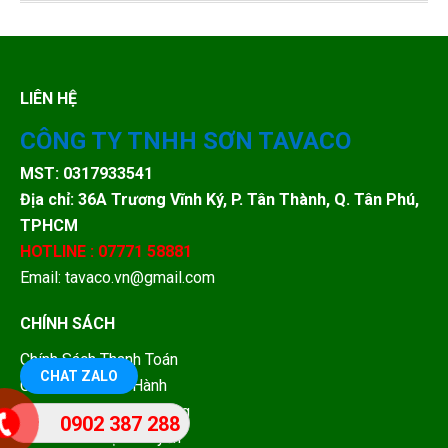
LIÊN HỆ
CÔNG TY TNHH SƠN TAVACO
MST: 0317933541
Địa chỉ: 36A Trương Vĩnh Ký, P. Tân Thành, Q. Tân Phú,
TPHCM
HOTLINE : 07771 58881
Email: tavaco.vn@gmail.com
CHÍNH SÁCH
Chính Sách Thanh Toán
CHAT ZALO
Chính Sách Bảo Hành
Chính Sách Đổi Trả Hàng
0902 387 288
Chính Sách Vận Chuyển