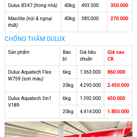
Dulux B347
(trong nhà)
40kg
493.500
350.000
Maxilite
(nội & ngoại
40kg
385.000
270.000
thất)
CHỐNG THẤM DULUX
Sản phẩm
Bao
Giá tiêu
Giá sau
bì
chuẩn
CK
Dulux Aquatech Flex
6kg
1.363.000
860.000
W759
(sơn màu)
20kg
4.295.000
2.450.000
Dulux Aquatech 3in1
6kg
1.392.000
650.000
V189
20kg
4.414.000
1.850.000