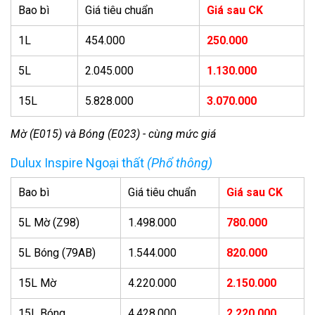
Bao bì
Giá tiêu chuẩn
Giá sau CK
1L
454.000
250.000
5L
2.045.000
1.130.000
15L
5.828.000
3.070.000
Mờ (E015) và Bóng (E023) - cùng mức giá
Dulux Inspire Ngoại thất
(Phổ thông)
Bao bì
Giá tiêu chuẩn
Giá sau CK
5L Mờ (Z98)
1.498.000
780.000
5L Bóng (79AB)
1.544.000
820.000
15L Mờ
4.220.000
2.150.000
15L Bóng
4.428.000
2.220.000