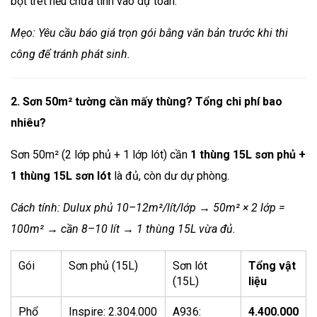
bột trét nếu chưa tính vào dự toán.
Mẹo: Yêu cầu báo giá trọn gói bằng văn bản trước khi thi
công để tránh phát sinh.
2. Sơn 50m² tường cần mấy thùng? Tổng chi phí bao
nhiêu?
Sơn 50m² (2 lớp phủ + 1 lớp lót) cần
1 thùng 15L sơn phủ +
1 thùng 15L sơn lót
là đủ, còn dư dự phòng.
Cách tính: Dulux phủ 10–12m²/lít/lớp → 50m² × 2 lớp =
100m² → cần 8–10 lít → 1 thùng 15L vừa đủ.
Gói
Sơn phủ (15L)
Sơn lót
Tổng vật
(15L)
liệu
Phổ
Inspire: 2.304.000
A936:
4.400.000