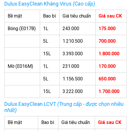
Dulux EasyClean Kháng Virus
(Cao cấp)
Bề mặt
Bao bì
Giá tiêu chuẩn
Giá sau CK
Bóng (E017B)
1L
243.000
175.000
5L
1.210.500
700.000
15L
3.393.000
1.800.000
Mờ (E016M)
1L
231.000
170.000
5L
1.156.500
650.000
15L
3.222.000
1.700.000
Dulux EasyClean LCVT
(Trung cấp - được chọn nhiều
nhất)
Bề mặt
Bao bì
Giá tiêu chuẩn
Giá sau CK