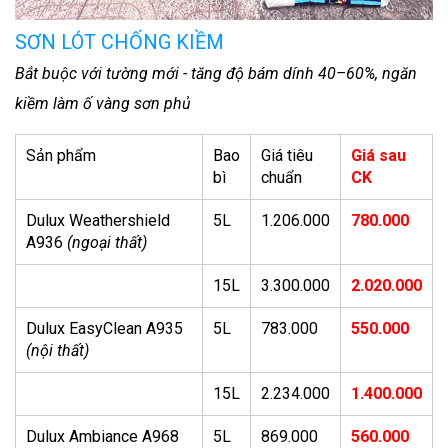
SƠN LÓT CHỐNG KIỀM
Bắt buộc với tường mới - tăng độ bám dính 40–60%, ngăn
kiềm làm ố vàng sơn phủ
Sản phẩm
Bao
Giá tiêu
Giá sau
bì
chuẩn
CK
Dulux Weathershield
5L
1.206.000
780.000
A936
(ngoại thất)
15L
3.300.000
2.020.000
Dulux EasyClean A935
5L
783.000
550.000
(nội thất)
15L
2.234.000
1.400.000
Dulux Ambiance A968
5L
869.000
560.000