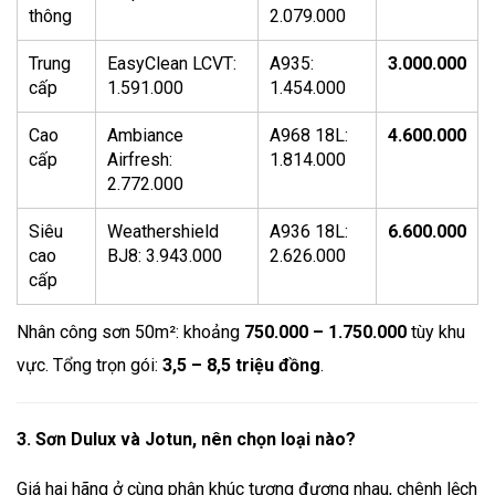
thông
2.079.000
Trung
EasyClean LCVT:
A935:
3.000.000
cấp
1.591.000
1.454.000
Cao
Ambiance
A968 18L:
4.600.000
cấp
Airfresh:
1.814.000
2.772.000
Siêu
Weathershield
A936 18L:
6.600.000
cao
BJ8: 3.943.000
2.626.000
cấp
Nhân công sơn 50m²: khoảng
750.000 – 1.750.000
tùy khu
vực. Tổng trọn gói:
3,5 – 8,5 triệu đồng
.
3. Sơn Dulux và Jotun, nên chọn loại nào?
Giá hai hãng ở cùng phân khúc tương đương nhau, chênh lệch