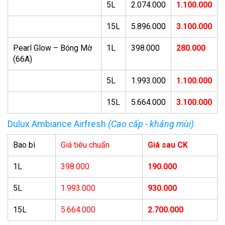
5L
2.074.000
1.100.000
15L
5.896.000
3.100.000
Pearl Glow – Bóng Mờ
1L
398.000
280.000
(66A)
5L
1.993.000
1.100.000
15L
5.664.000
3.100.000
Dulux Ambiance Airfresh
(Cao cấp - kháng mùi)
Bao bì
Giá tiêu chuẩn
Giá sau CK
1L
398.000
190.000
5L
1.993.000
930.000
15L
5.664.000
2.700.000