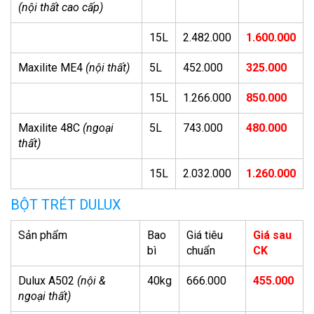
(nội thất cao cấp)
15L
2.482.000
1.600.000
Maxilite ME4
(nội thất)
5L
452.000
325.000
15L
1.266.000
850.000
Maxilite 48C
(ngoại
5L
743.000
480.000
thất)
15L
2.032.000
1.260.000
BỘT TRÉT DULUX
Sản phẩm
Bao
Giá tiêu
Giá sau
bì
chuẩn
CK
Dulux A502
(nội &
40kg
666.000
455.000
ngoại thất)