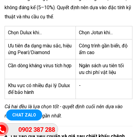
không đáng kể (5–10%). Quyết định nên dựa vào đặc tính kỹ
thuật và nhu cầu cụ thể.
Chọn Dulux khi...
Chọn Jotun khi...
Ưu tiên đa dạng màu sắc, hiệu
Công trình gần biển, độ
ứng Pearl/Diamond
ẩm cao
Cần dòng kháng virus tích hợp
Ngân sách ưu tiên tối
ưu chi phí vật liệu
Khu vực có nhiều đại lý Dulux
-
để bảo hành
Cả hai đều là lựa chọn tốt - quyết định cuối nên dựa vào
CHAT ZALO
màu sắc và đại lý gần nhất.
0902 387 288
4. Tại sao giá tiêu chuẩn và giá sau chiết khấu chênh