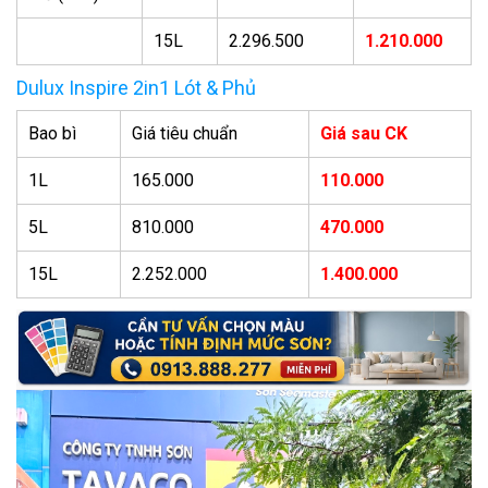
15L
2.296.500
1.210.000
Dulux Inspire 2in1 Lót & Phủ
Bao bì
Giá tiêu chuẩn
Giá sau CK
1L
165.000
110.000
5L
810.000
470.000
15L
2.252.000
1.400.000