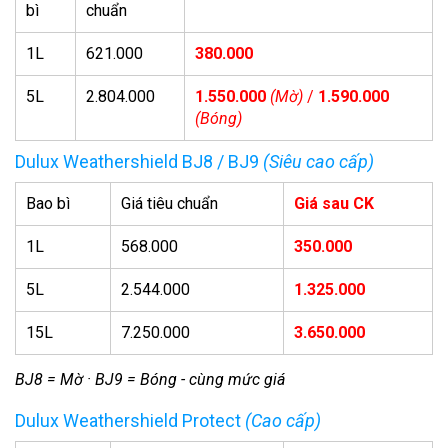
bì
chuẩn
1L
621.000
380.000
5L
2.804.000
1.550.000
(Mờ)
/
1.590.000
(Bóng)
Dulux Weathershield BJ8 / BJ9
(Siêu cao cấp)
Bao bì
Giá tiêu chuẩn
Giá sau CK
1L
568.000
350.000
5L
2.544.000
1.325.000
15L
7.250.000
3.650.000
BJ8 = Mờ · BJ9 = Bóng - cùng mức giá
Dulux Weathershield Protect
(Cao cấp)