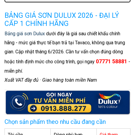
Glow (Siêu cao cấp)
BẢNG GIÁ SƠN DULUX 2026 - ĐẠI LÝ
Dulux Ambiance Airfresh (Cao cấp - kháng mùi)
CẤP 1 CHÍNH HÃNG
Dulux EasyClean Kháng Virus (Cao cấp)
Bảng giá sơn Dulux
dưới đây là giá sau chiết khấu chính
Dulux EasyClean LCVT (Trung cấp - được chọn
hãng - mức giá thực tế bạn trả tại Tavaco, không qua trung
nhiều nhất)
gian. Cập nhật tháng 6/2026. Cần tư vấn chọn đúng dòng
Dulux Inspire Nội thất (Phổ thông)
07771 58881
hoặc tính định mức cho công trình, gọi ngay
-
Dulux Inspire 2in1 Lót & Phủ
miễn phí.
SƠN LÓT CHỐNG KIỀM
Xuất VAT đầy đủ · Giao hàng toàn miền Nam
BỘT TRÉT DULUX
CHỐNG THẤM DULUX
Câu hỏi thường gặp về giá sơn Dulux
Chọn sản phẩm theo nhu cầu đang cần
Tôi cần...
Dòng phù hợp
Giá tham