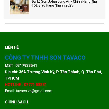
Đại Lý Sơn Jotun Long An - Chính Hãng, Giá
Tốt, Giao Hàng Nhanh 2025
LIÊN HỆ
CÔNG TY TNHH SƠN TAVACO
MST: 0317933541
Địa chỉ: 36A Trương Vĩnh Ký, P. Tân Thành, Q. Tân Phú,
TPHCM
HOTLINE : 07771 58881
Email: tavaco.vn@gmail.com
CHÍNH SÁCH