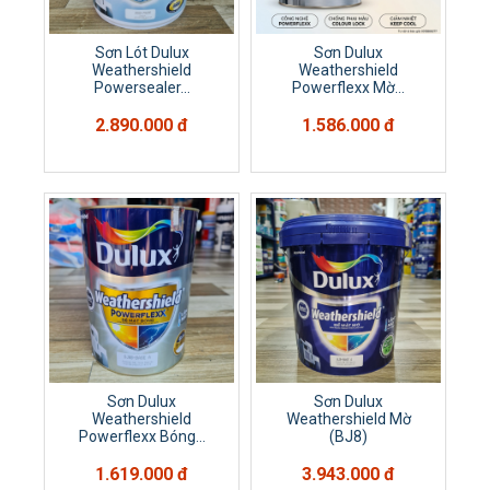
Sơn Lót Dulux
Sơn Dulux
Weathershield
Weathershield
Powersealer...
Powerflexx Mờ...
2.890.000 đ
1.586.000 đ
Sơn Dulux
Sơn Dulux
Weathershield
Weathershield Mờ
Powerflexx Bóng...
(BJ8)
1.619.000 đ
3.943.000 đ