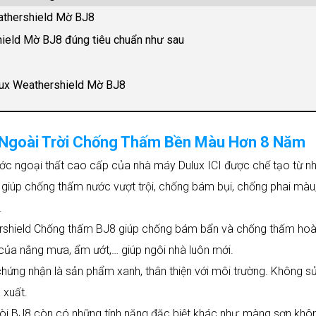
athershield Mờ BJ8
ield Mờ BJ8 đúng tiêu chuẩn như sau
lux Weathershield Mờ BJ8
 Ngoài Trời Chống Thấm Bền Màu Hơn 8 Năm
ớc ngoại thất cao cấp của nhà máy Dulux ICI được chế tạo từ n
n giúp chống thấm nước vượt trội, chống bám bụi, chống phai màu
.
ershield Chống thấm BJ8 giúp chống bám bẩn và chống thấm ho
của nắng mưa, ẩm ướt,… giúp ngôi nhà luôn mới.
hứng nhận là sản phẩm xanh, thân thiện với môi trường. Không s
 xuất.
ròi BJ8 còn có những tính năng đặc biệt khác như: màng sơn khô