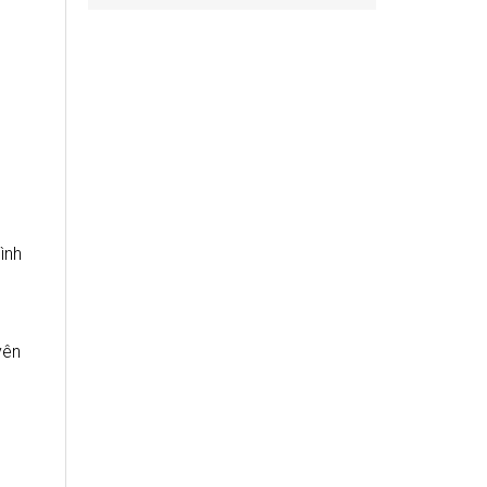
ình
yên