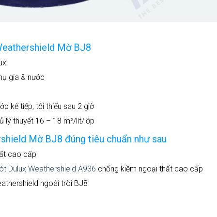
Weathershield Mờ BJ8
ux
hụ gia & nước
ớp kế tiếp, tối thiểu sau 2 giờ
lý thuyết 16 – 18 m²/lít/lớp
shield Mờ BJ8 đúng tiêu chuẩn như sau
ất cao cấp
lót Dulux Weathershield A936
chống kiềm ngoại thất cao cấp
athershield ngoài tròi BJ8