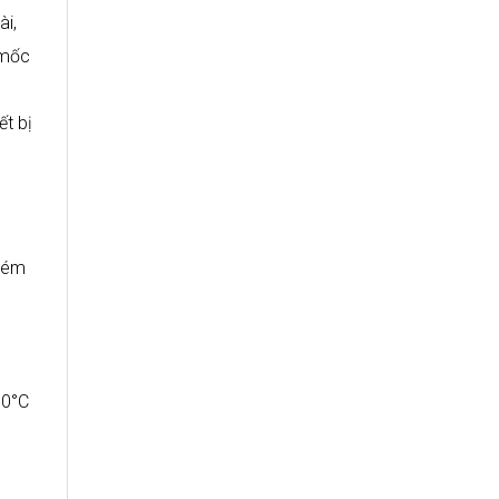
ài,
 mốc
t bị
 kém
10°C