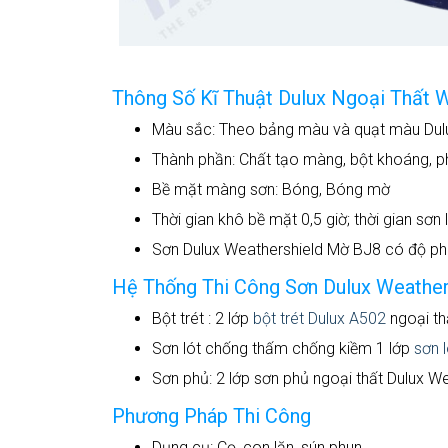
Thông Số Kĩ Thuật Dulux Ngoại Thất 
Màu sắc: Theo bảng màu và quạt màu Dul
Thành phần: Chất tạo màng, bột khoáng, p
Bề mặt màng sơn: Bóng, Bóng mờ
Thời gian khô bề mặt 0,5 giờ; thời gian sơn l
Sơn Dulux Weathershield Mờ BJ8 có độ phủ 
Hệ Thống Thi Công Sơn Dulux Weather
Bột trét : 2 lớp
bột trét Dulux A502
ngoại th
Sơn lót chống thấm chống kiềm 1 lớp
sơn 
Sơn phủ: 2 lớp sơn phủ ngoại thất Dulux We
Phương Pháp Thi Công
Dụng cụ: Cọ, con lăn, sún phun