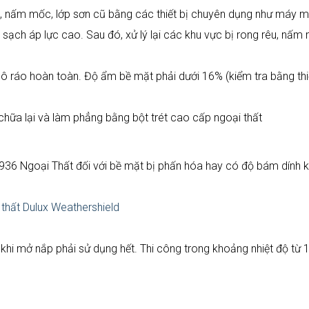
u, nấm mốc, lớp sơn cũ bằng các thiết bị chuyên dụng như máy m
ạch áp lực cao. Sau đó, xử lý lại các khu vực bị rong rêu, nấm
 ráo hoàn toàn. Độ ẩm bề mặt phải dưới 16% (kiểm tra bằng thiế
 chữa lại và làm phẳng bằng bột trét cao cấp ngoại thất
A936 Ngoại Thất đối với bề mặt bị phấn hóa hay có độ bám dính
thất Dulux Weathershield
 khi mở nắp phải sử dụng hết. Thi công trong khoảng nhiệt độ từ 