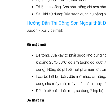
Tỷ lệ pha loãng: Sơn pha loãng chỉ nên pha
Sau khi sử dụng: Rửa sạch dụng cụ bằng 
Hướng Dẫn Thi Công Sơn Ngoại thất 
Bước 1 - Xử lý bề mặt:
Bề mặt mới
Bê tông, vữa xây tô phải được khô cứng hoà
khoảng 25°C-30°C, độ ẩm tương đối dưới 7
dụng). Nồng độ pH bề mặt phải nằm ở tron
Loại bỏ hết bụi bẩn, dầu mỡ, nhựa xi măng
dụng như máy mài, máy chà nhám, máy hút 
Để có bề mặt nhẵn mịn, sử dụng 2 lớp bột t
Bề mặt cũ