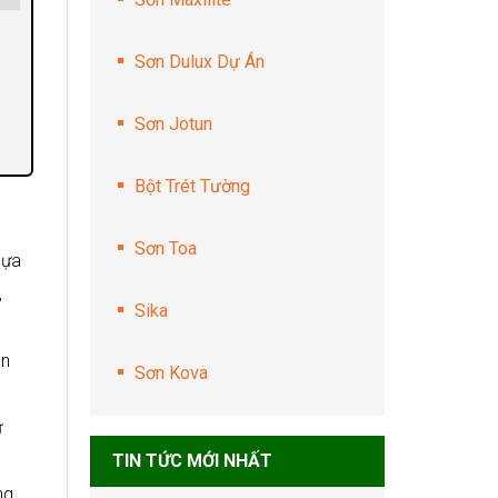
Sơn Dulux Dự Án
Sơn Jotun
Bột Trét Tường
Sơn Toa
hựa
,
Sika
àn
Sơn Kova
ử
TIN TỨC MỚI NHẤT
ng