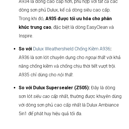
A934 là dòng cao cấp hơn, phù hợp với
tất cả
các
dòng sơn phủ Dulux, kể cả dòng siêu cao cấp.
Trong khi đó,
A935 được tối ưu hóa cho phân
khúc trung cao
, đặc biệt là dòng EasyClean và
Inspire.
So với
Dulux Weathershield Chống Kiềm A936
:
A936 là sơn lót chuyên dụng cho
ngoại thất
với khả
năng chống kiềm và chống chịu thời tiết vượt trội.
A935 chỉ dùng cho
nội thất
.
So với Dulux Supersealer (Z505):
Đây là dòng
sơn lót
siêu cao cấp
nhất, thường được khuyên dùng
với dòng sơn phủ cao cấp nhất là Dulux Ambiance
5in1 để phát huy hiệu quả tối đa.