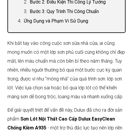
Bước 2: Điều Kiện Thi Công Lý Tưởng
Bước 3: Quy Trình Thi Công Chuẩn
Ứng Dụng và Phạm Vi Sử Dụng
Đánh Giá Ưu Điểm và Nhược Điểm
So Sánh Nhanh Với Các Dòng Sơn Lót Dulux
Khi bắt tay vào công cuộc sơn sửa nhà cửa, ai cũng
Khác
mong muốn có một lớp sơn phủ cuối cùng không chỉ đẹp
Giá sơn lót Dulux Easyclean nội thất
mắt, lên màu chuẩn mà còn bền bỉ theo năm tháng. Tuy
Kinh Nghiệm Thực Tế Khi Chọn Mua và Sử
nhiên, nhiều người thường bỏ qua một bước cực kỳ quan
Dụng
trọng, được ví như "móng nhà" của quá trình sơn: lớp sơn
Cách Nhận Biết Sơn Lót Dulux A935 Chính
lót. Việc lựa chọn sai hoặc bỏ qua lớp lót có thể khiến
Hãng
màng sơn dễ bong tróc, loang màu và nhanh xuống cấp.
Lời Khuyên Vàng Khi Sử Dụng Để Đạt Hiệu
Quả Tối Đa
Để giải quyết triệt để vấn đề này, Dulux đã cho ra đời sản
Tại sao nên chọn mua sơn tại đại lý sơn Dulux
phẩm
Sơn Lót Nội Thất Cao Cấp Dulux EasyClean
Tavaco?
Chống Kiềm A935
- một trợ thủ đắc lực tạo nên lớp nền