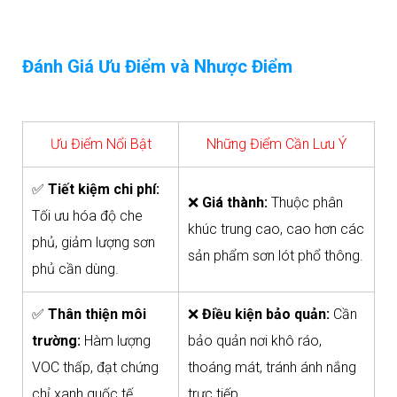
Đánh Giá Ưu Điểm và Nhược Điểm
Ưu Điểm Nổi Bật
Những Điểm Cần Lưu Ý
✅
Tiết kiệm chi phí:
❌
Giá thành:
Thuộc phân
Tối ưu hóa độ che
khúc trung cao, cao hơn các
phủ, giảm lượng sơn
sản phẩm sơn lót phổ thông.
phủ cần dùng.
✅
Thân thiện môi
❌
Điều kiện bảo quản:
Cần
trường:
Hàm lượng
bảo quản nơi khô ráo,
VOC thấp, đạt chứng
thoáng mát, tránh ánh nắng
chỉ xanh quốc tế.
trực tiếp.