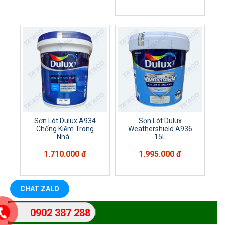
Sơn Lót Dulux A934
Sơn Lót Dulux
Chống Kiềm Trong
Weathershield A936
Nhà...
15L
1.710.000 đ
1.995.000 đ
CHAT ZALO
0902 387 288
PHÒNG KINH DOANH