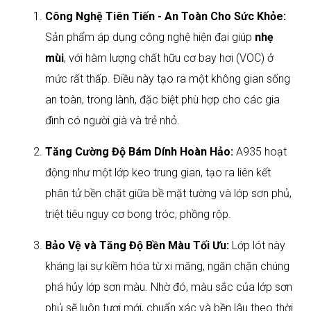
Công Nghệ Tiên Tiến - An Toàn Cho Sức Khỏe:
Sản phẩm áp dụng công nghệ hiện đại giúp
nhẹ
mùi
, với hàm lượng chất hữu cơ bay hơi (VOC) ở
mức rất thấp. Điều này tạo ra một không gian sống
an toàn, trong lành, đặc biệt phù hợp cho các gia
đình có người già và trẻ nhỏ.
Tăng Cường Độ Bám Dính Hoàn Hảo:
A935 hoạt
động như một lớp keo trung gian, tạo ra liên kết
phân tử bền chặt giữa bề mặt tường và lớp sơn phủ,
triệt tiêu nguy cơ bong tróc, phồng rộp.
Bảo Vệ và Tăng Độ Bền Màu Tối Ưu:
Lớp lót này
kháng lại sự kiềm hóa từ xi măng, ngăn chặn chúng
phá hủy lớp sơn màu. Nhờ đó, màu sắc của lớp sơn
phủ sẽ luôn tươi mới, chuẩn xác và bền lâu theo thời