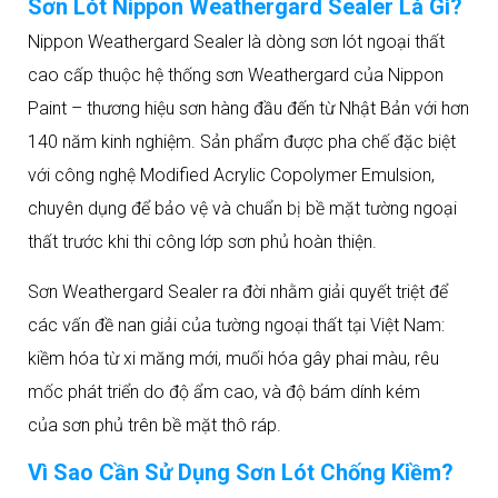
Sơn Lót Nippon Weathergard Sealer Là Gì?
Nippon Weathergard Sealer là dòng sơn lót ngoại thất
cao cấp thuộc hệ thống sơn Weathergard của Nippon
Paint – thương hiệu sơn hàng đầu đến từ Nhật Bản với hơn
140 năm kinh nghiệm. Sản phẩm được pha chế đặc biệt
với công nghệ Modified Acrylic Copolymer Emulsion,
chuyên dụng để bảo vệ và chuẩn bị bề mặt tường ngoại
thất trước khi thi công lớp sơn phủ hoàn thiện.​
Sơn Weathergard Sealer ra đời nhằm giải quyết triệt để
các vấn đề nan giải của tường ngoại thất tại Việt Nam:
kiềm hóa từ xi măng mới, muối hóa gây phai màu, rêu
mốc phát triển do độ ẩm cao, và độ bám dính kém
của sơn phủ trên bề mặt thô ráp.​
Vì Sao Cần Sử Dụng Sơn Lót Chống Kiềm?