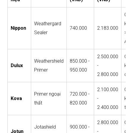
Chố
Weathergard
kiề
Nippon
740.000
2.183.000
Sealer
>40
Acry
2.500.000
Chố
Weathershield
850.000 -
Dulux
-
kiề
Primer
950.000
2.800.000
chu
2.100.000
Chố
Primer ngoại
720.000 -
Kova
-
kiề
thất
820.000
2.400.000
tốt
2.800.000
Cao
Jotashield
900.000 -
Jotun
-
cấp