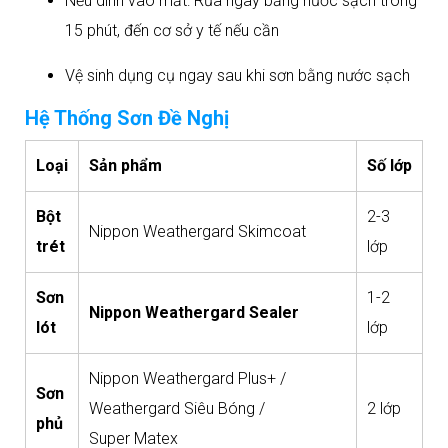
Nếu dính vào mắt: Rửa ngay bằng nước sạch trong
15 phút, đến cơ sở y tế nếu cần
Vệ sinh dụng cụ ngay sau khi sơn bằng nước sạch​​
Hệ Thống Sơn Đề Nghị
Loại
Sản phẩm
Số lớp
Bột
2-3
Nippon Weathergard Skimcoat
trét
lớp
Sơn
1-2
Nippon Weathergard Sealer
lót
lớp
Nippon Weathergard Plus+ /
Sơn
Weathergard Siêu Bóng /
2 lớp
phủ
Super Matex