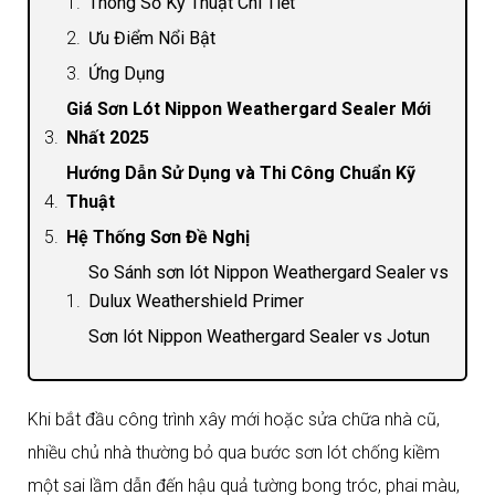
Thông Số Kỹ Thuật Chi Tiết
Ưu Điểm Nổi Bật
Ứng Dụng
Giá Sơn Lót Nippon Weathergard Sealer Mới
Nhất 2025
Hướng Dẫn Sử Dụng và Thi Công Chuẩn Kỹ
Thuật
Hệ Thống Sơn Đề Nghị
So Sánh sơn lót Nippon Weathergard Sealer vs
Dulux Weathershield Primer
Sơn lót Nippon Weathergard Sealer vs Jotun
Jotashield Primer
Đánh Giá Từ Thợ Sơn Chuyên Nghiệp
Khi bắt đầu công trình xây mới hoặc sửa chữa nhà cũ,
Câu Hỏi Thường Gặp
nhiều chủ nhà thường bỏ qua bước sơn lót chống kiềm
Mua Sơn Lót Nippon Weathergard Sealer
một sai lầm dẫn đến hậu quả tường bong tróc, phai màu,