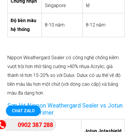
Chứng nhận
Singapore
tế
Độ bền màu
8-10 năm
8-12 năm
hệ thống
Nippon Weathergard Sealer có công nghệ chống kiềm
vượt trội hơn nhờ tăng cường >40% nhựa Acrylic, giá
thành rẻ hơn 15-20% so với Dulux. Dulux có ưu thế về độ
bền màu lâu hơn một chút (với dòng cao cấp) và bảng
màu đa dạng hơn.​
Sơn lót Nippon Weathergard Sealer vs Jotun
CHAT ZALO
Jotashield Primer
0902 387 288
Nippon
Jotun Jotashield