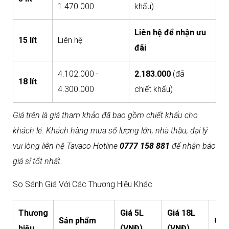
1.470.000
khấu)
Liên hệ để nhận ưu
15 lít
Liên hệ
đãi
4.102.000 -
2.183.000
(đã
18 lít
4.300.000
chiết khấu)
Giá trên là giá tham khảo đã bao gồm chiết khấu cho
khách lẻ. Khách hàng mua số lượng lớn, nhà thầu, đại lý
vui lòng liên hệ Tavaco Hotline
0777 158 881
để nhận báo
giá sỉ tốt nhất
.​
So Sánh Giá Với Các Thương Hiệu Khác
Thương
Giá 5L
Giá 18L
Sản phẩm
Ghi
hiệu
(VNĐ)
(VNĐ)