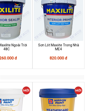
axilite Ngoài Trời
Sơn Lót Maxiite Trong Nhà
Sơn Maxilite 
48C
ME4
5
260.000 đ
820.000 đ
1.180