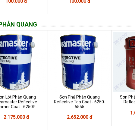
100.000 đ
100.000 đ
PHẢN QUANG
ơn Lót Phản Quang
Sơn Phủ Phản Quang
Sơn Ph
amaster Reflective
Reflective Top Coat - 6250-
Refle
rimer Coat - 6250P
5555
1.
2.175.000 đ
2.652.000 đ