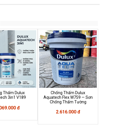
g Thấm Dulux
Chống Thấm Dulux
Chống Th
ech 3in1 V189
Aquatech Flex W759 — Sơn
Aquatech
Chống Thấm Tường
069.000 đ
2.688
2.616.000 đ