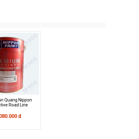
ản Quang Nippon
ctive Road Line
080.000 đ