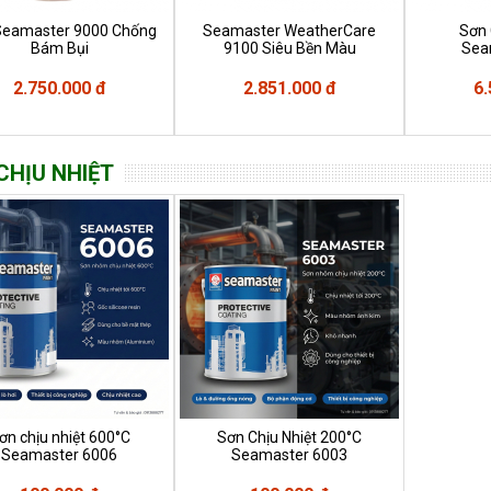
Seamaster 9000 Chống
Seamaster WeatherCare
Sơn
Bám Bụi
9100 Siêu Bền Màu
Sea
2.750.000 đ
2.851.000 đ
6.
CHỊU NHIỆT
ơn chịu nhiệt 600°C
Sơn Chịu Nhiệt 200°C
Seamaster 6006
Seamaster 6003