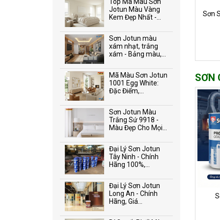
Top Mã Màu Sơn
Jotun Màu Vàng
Sơn 
Kem Đẹp Nhất -...
Sơn Jotun màu
xám nhạt, trắng
xám - Bảng màu,...
Mã Màu Sơn Jotun
SƠN 
1001 Egg White:
Đặc Điểm,...
Sơn Jotun Màu
Trắng Sứ 9918 -
Màu Đẹp Cho Mọi...
Đại Lý Sơn Jotun
Tây Ninh - Chính
Hãng 100%,...
Đại Lý Sơn Jotun
Long An - Chính
S
Hãng, Giá...