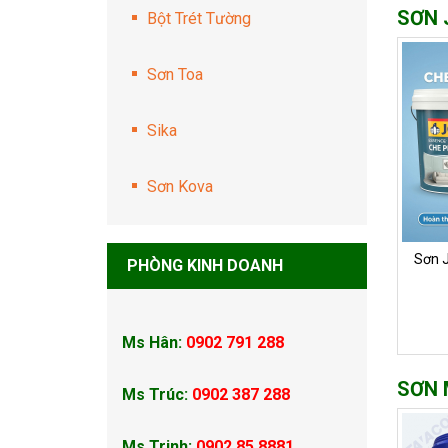
SƠN 
Bột Trét Tường
Sơn Toa
Sika
Sơn Kova
Sơn 
PHÒNG KINH DOANH
Ms Hân:
0902 791 288
SƠN 
Ms Trúc:
0902 387 288
Ms Trinh:
0902 85 8881