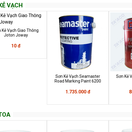
KẺ VẠCH
 Kẻ Vạch Giao Thông
Joton Joway
10 đ
Sơn Kẻ Vạch Seamaster
Sơn Kẻ 
Road Marking Paint 6200
1.735.000 đ
8
TOA