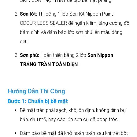
SKIMCOAT NỘI THẤT để tạo bề mặt phẳng.
Sơn lót:
Thi công 1 lớp Sơn lót Nippon Paint
ODOUR-LESS SEALER để ngăn kiềm, tăng cường độ
bám dính và đảm bảo lớp sơn phủ lên màu đồng
đều.
Sơn phủ:
Hoàn thiện bằng 2 lớp
Sơn Nippon
TRẮNG TRẦN TOÀN DIỆN
.
Hướng Dẫn Thi Công
Bước 1: Chuẩn bị bề mặt
Bề mặt trần phải sạch, khô, ổn định, không dính bụi
bẩn, dầu mỡ, hay các lớp sơn cũ đã bong tróc.
Đảm bảo bề mặt đã khô hoàn toàn sau khi trét bột