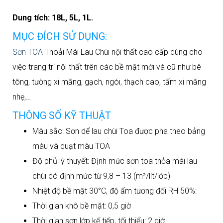
Dung tích: 18L, 5L, 1L.
MỤC ĐÍCH SỬ DỤNG:
Sơn TOA
Thoải Mái Lau Chùi nội thất cao cấp dùng cho
việc trang trí nội thất trên các bề mặt mới và cũ như bê
tông, tường xi măng, gạch, ngói, thạch cao, tấm xi măng
nhẹ,…
THÔNG SỐ KỸ THUẬT
Màu sắc: Sơn dể lau chùi Toa được pha theo bảng
màu và quạt màu TOA
Độ phủ lý thuyết: Định mức sơn toa thỏa mái lau
chùi có định mức từ 9,8 – 13 (m²/lít/lớp)
Nhiệt độ bề mặt 30°C, độ ẩm tương đối RH 50%:
Thời gian khô bề mặt: 0,5 giờ
Thời gian sơn lớp kế tiếp, tối thiểu: 2 giờ