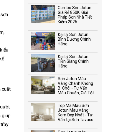
Combo Sơn Jotun
Giá Rẻ 850K: Giải
 sơn
Pháp Sơn Nhà Tiết
Kiệm 2026
ấm,
Đại Lý Sơn Jotun
Bình Dương Chính
Hãng
kiểu
Đại Lý Sơn Jotun
 kể
Tiền Giang Chính
Hãng
Sơn Jotun Màu
Vàng Chanh Không
Bị Chói - Tư Vấn
 xuất.
Màu Chuẩn, Giá Tốt
Top Mã Màu Sơn
người,
Jotun Màu Vàng
Kem Đẹp Nhất - Tư
m giúp
Vấn tại Sơn Tavaco
 trầy