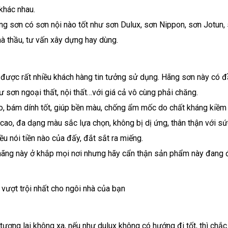
khác nhau.
ng sơn có sơn nội nào tốt như sơn Dulux, sơn Nippon, sơn Jotun,
à thầu, tư vấn xây dựng hay dùng.
g được rất nhiều khách hàng tin tưởng sử dụng. Hãng sơn này có 
ư sơn ngoại thất, nội thất…với giá cả vô cùng phải chăng.
 bám dính tốt, giúp bền màu, chống ẩm mốc do chất kháng kiềm 
cao, đa dạng màu sắc lựa chọn, không bị dị ứng, thân thận với sứ
 nói tiền nào của đấy, đắt sắt ra miếng.
hãng này ở khắp mọi nơi nhưng hãy cẩn thận sản phẩm này đang
vượt trội nhất cho ngôi nhà của bạn
tương lai không xa, nếu như dulux không có hướng đi tốt, thì chắ