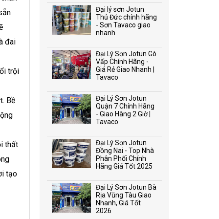
Đại lý sơn Jotun
 sẵn
Thủ Đức chính hãng
- Sơn Tavaco giao
ẽ
nhanh
à đai
Đại Lý Sơn Jotun Gò
Vấp Chính Hãng -
Giá Rẻ Giao Nhanh |
i trội
Tavaco
Đại Lý Sơn Jotun
t. Bề
Quận 7 Chính Hãng
- Giao Hàng 2 Giờ |
lộng
Tavaco
Đại Lý Sơn Jotun
i thất
Đồng Nai - Top Nhà
ong
Phân Phối Chính
Hãng Giá Tốt 2025
ời tạo
Đại Lý Sơn Jotun Bà
Rịa Vũng Tàu Giao
Nhanh, Giá Tốt
2026