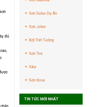
 sơn
Sơn Dulux Dự Án
Sơn Jotun
đầy đủ
Bột Trét Tường
cao,
Sơn Toa
c
Sika
 được
Sơn Kova
TIN TỨC MỚI NHẤT
c chắn