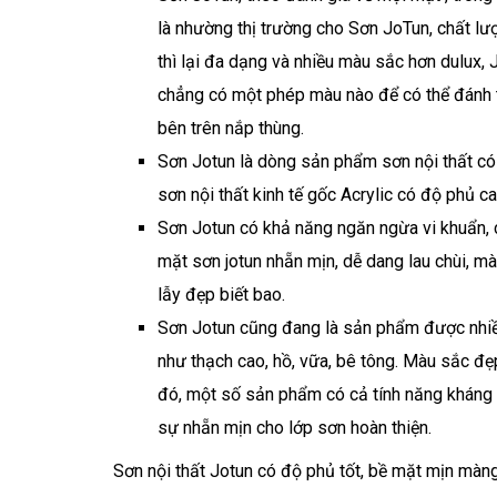
là nhường thị trường cho Sơn JoTun, chất l
thì lại đa dạng và nhiều màu sắc hơn dulux, 
chẳng có một phép màu nào để có thể đánh tr
bên trên nắp thùng.
Sơn Jotun là dòng sản phẩm sơn nội thất có
sơn nội thất kinh tế gốc Acrylic có độ phủ c
Sơn Jotun có khả năng ngăn ngừa vi khuẩn, 
mặt sơn jotun nhẵn mịn, dễ dang lau chùi, m
lẫy đẹp biết bao.
Sơn Jotun cũng đang là sản phẩm được nhiều
như thạch cao, hồ, vữa, bê tông. Màu sắc đẹp
đó, một số sản phẩm có cả tính năng kháng k
sự nhẵn mịn cho lớp sơn hoàn thiện.
Sơn nội thất Jotun có độ phủ tốt, bề mặt mịn màn