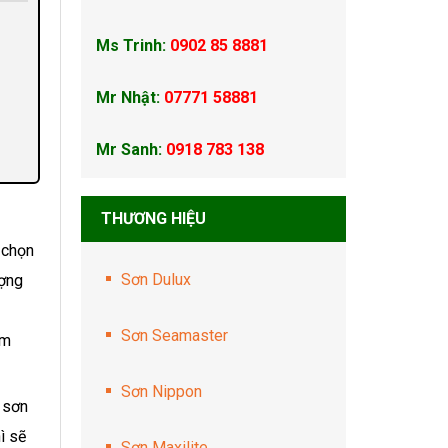
Ms Trinh:
0902 85 8881
Mr Nhật:
07771 58881
Mr Sanh:
0918 783 138
THƯƠNG HIỆU
 chọn
Sơn Dulux
ượng
Sơn Seamaster
am
Sơn Nippon
g sơn
ì sẽ
Sơn Maxilite