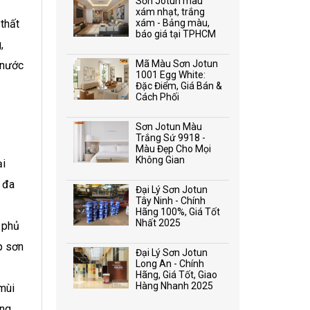
Sơn Jotun màu
xám nhạt, trắng
thất
xám - Bảng màu,
báo giá tại TPHCM
,
Mã Màu Sơn Jotun
 nước
1001 Egg White:
Đặc Điểm, Giá Bán &
Cách Phối
Sơn Jotun Màu
Trắng Sứ 9918 -
Màu Đẹp Cho Mọi
Không Gian
ại
 đa
Đại Lý Sơn Jotun
Tây Ninh - Chính
Hãng 100%, Giá Tốt
Nhất 2025
 phủ
p sơn
Đại Lý Sơn Jotun
Long An - Chính
Hãng, Giá Tốt, Giao
Hàng Nhanh 2025
 mùi
ạng