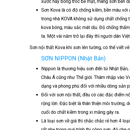
xước hay bong tróc bề mặt, màng sơn bền dai
Sơn Kova là có độ chống kiềm, bền màu với 
trong nhà KOVA không sử dụng chất chống ti
kova bóng, màu sắc mát dịu. Độ chống thấm 
ta. Một vài năm trở lại đây thì người dân V
Sơn nội thất Kova khi sơn lên tường, có thể viết v
SƠN NIPPON (Nhật Bản)
Nippon là thương hiệu sơn đến từ Nhật Bản, 
Châu Á cũng như Thế giới. Thâm nhập vào Việ
dạng và phong phú đối với nhiều dòng sản ph
Đối với sơn nội thất, đều có các đặc điểm n
rộng lớn. Đặc biệt là thân thiện môi trường,
cuối do chất kiềm trong xi măng gây ra.
Là loại sơn về giá thì chắc chắc rẻ hơn 4 lo
rất nhẹ trong quá trình thi công sơn, độ che