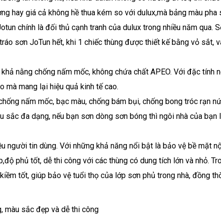
ượng hay giá cả không hề thua kém so với dulux,mà bảng màu pha
Jotun chính là đối thủ cạnh tranh của dulux trong nhiều năm qua. S
áo sơn JoTun hết, khi 1 chiếc thùng được thiết kế bằng vỏ sắt, v
 khả nằng chống nấm mốc, không chứa chất APEO. Với đặc tính nổ
ao mà mang lại hiệu quả kinh tế cao.
chống nấm mốc, bạc màu, chống bám bụi, chống bong tróc rạn nứ
àu sắc đa dạng, nếu bạn sơn dòng sơn bóng thì ngôi nhà của bạn 
 người tin dùng. Với những khả năng nổi bật là bảo vệ bề mặt nộ
,độ phủ tốt, dễ thi công với các thùng có dung tích lớn và nhỏ. Tr
iềm tốt, giúp bảo vệ tuổi thọ của lớp sơn phủ trong nhà, đồng th
g, màu sắc đẹp và dễ thi công