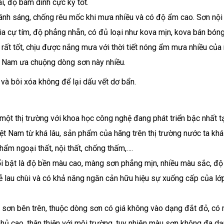
, độ bám dính cực kỳ tốt.
ánh sáng, chống rêu mốc khi mưa nhiều và có độ ẩm cao. Sơn nội 
a cự tím, độ phẳng nhẵn, có đủ loại như kova mịn, kova bán bóng
rất tốt, chịu được nắng mưa với thời tiết nóng ẩm mưa nhiều của
iệt Nam ưa chuộng dòng sơn này nhiều.
ẽ và bôi xóa không để lại dấu vết dơ bẩn.
một thị trường với khoa học công nghệ đang phát triển bậc nhất t
t Nam từ khá lâu, sản phẩm của hãng trên thị trường nước ta khá
ẩm ngoại thất, nội thất, chống thấm,….
ổi bật là độ bền màu cao, màng sơn phẳng mịn, nhiều màu sắc, độ
 dễ lau chùi và có khả năng ngăn cản hữu hiệu sự xuống cấp của lớ
ại sơn bên trên, thuộc dòng sơn có giá không vào dạng đắt đỏ, có
 phủ cao, thân thiện với môi trường, tuy nhiên màu sơn không đa d