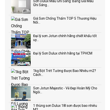
Sơn Dulux Màu Ghi Sáng: Bảng Giá Màu
Ghi Sáng...
Giá Sơn Chống Thấm TOP 5 Thương Hiệu
Nổi...
Đại lý sơn Jotun chính hãng chiết khấu tốt
uy...
Đại lý Sơn Dulux chính hãng tại TPHCM
1kg Bột Trét Tường Được Bao Nhiêu m2?
Cách...
Sơn Jotun Majestic - Vẻ Đẹp Hoàn Mỹ Cho
Ngôi...
1 thùng sơn Dulux 18l sơn được bao nhiêu
M2