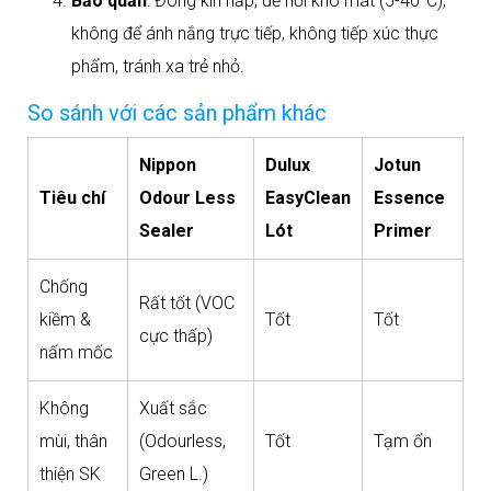
Bảo quản
: Đóng kín nắp, để nơi khô mát (5-40°C),
không để ánh nắng trực tiếp, không tiếp xúc thực
phẩm, tránh xa trẻ nhỏ.​
So sánh với các sản phẩm khác
Nippon
Dulux
Jotun
Tiêu chí
Odour Less
EasyClean
Essence
Sealer
Lót
Primer
Chống
Rất tốt (VOC
kiềm &
Tốt
Tốt
cực thấp)
nấm mốc
Không
Xuất sắc
mùi, thân
(Odourless,
Tốt
Tạm ổn
thiện SK
Green L.)