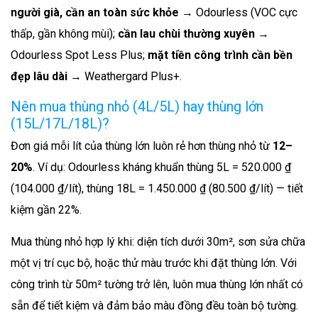
người già, cần an toàn sức khỏe
→ Odourless (VOC cực
thấp, gần không mùi);
cần lau chùi thường xuyên
→
Odourless Spot Less Plus;
mặt tiền công trình cần bền
đẹp lâu dài
→ Weathergard Plus+.
Nên mua thùng nhỏ (4L/5L) hay thùng lớn
(15L/17L/18L)?
Đơn giá mỗi lít của thùng lớn luôn rẻ hơn thùng nhỏ từ
12–
20%
. Ví dụ: Odourless kháng khuẩn thùng 5L = 520.000 ₫
(104.000 ₫/lít), thùng 18L = 1.450.000 ₫ (80.500 ₫/lít) — tiết
kiệm gần 22%.
Mua thùng nhỏ hợp lý khi: diện tích dưới 30m², sơn sửa chữa
một vị trí cục bộ, hoặc thử màu trước khi đặt thùng lớn. Với
công trình từ 50m² tường trở lên, luôn mua thùng lớn nhất có
sẵn để tiết kiệm và đảm bảo màu đồng đều toàn bộ tường.