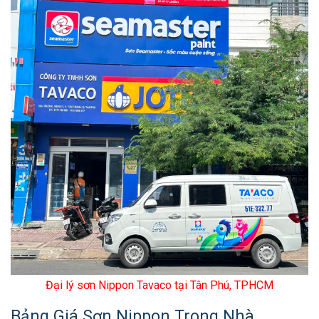
Sơn Nippon so với Dulux và Jotun — nên chọn
hãng nào?
Đại lý sơn Nippon chính hãng tại TP.HCM ở đâu?
Có giao hàng không?
Đại lý sơn Nippon Tavaco tại Tân Phú, TPHCM
Bảng Giá Sơn Nippon Trong Nhà