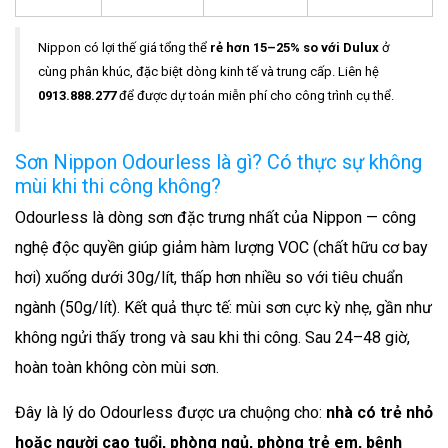
Nippon có lợi thế giá tổng thể
rẻ hơn 15–25% so với Dulux
ở
cùng phân khúc, đặc biệt dòng kinh tế và trung cấp. Liên hệ
0913.888.277
để được dự toán miễn phí cho công trình cụ thể.
Sơn Nippon Odourless là gì? Có thực sự không
mùi khi thi công không?
Odourless là dòng sơn đặc trưng nhất của Nippon — công
nghệ độc quyền giúp giảm hàm lượng VOC (chất hữu cơ bay
hơi) xuống dưới 30g/lít, thấp hơn nhiều so với tiêu chuẩn
ngành (50g/lít). Kết quả thực tế: mùi sơn cực kỳ nhẹ, gần như
không ngửi thấy trong và sau khi thi công. Sau 24–48 giờ,
hoàn toàn không còn mùi sơn.
Đây là lý do Odourless được ưa chuộng cho:
nhà có trẻ nhỏ
hoặc người cao tuổi, phòng ngủ, phòng trẻ em, bệnh