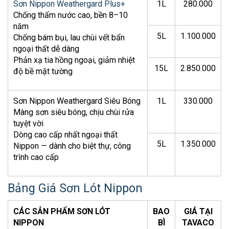
Sơn Nippon Weathergard Plus+
1L
280.000
Chống thấm nước cao, bền 8–10
năm
5L
1.100.000
Chống bám bụi, lau chùi vết bẩn
ngoại thất dễ dàng
Phản xạ tia hồng ngoại, giảm nhiệt
15L
2.850.000
độ bề mặt tường
Sơn Nippon Weathergard Siêu Bóng
1L
330.000
Màng sơn siêu bóng, chịu chùi rửa
tuyệt vời
Dòng cao cấp nhất ngoại thất
5L
1.350.000
Nippon — dành cho biệt thự, công
trình cao cấp
Bảng Giá Sơn Lót Nippon
CÁC SẢN PHẨM SƠN LÓT
BAO
GIÁ TẠI
NIPPON
BÌ
TAVACO