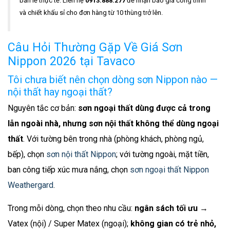
bán lẻ thực tế. Liên hệ
0913.888.277
để nhận báo giá công trình
và chiết khấu sỉ cho đơn hàng từ 10 thùng trở lên.
Câu Hỏi Thường Gặp Về Giá Sơn
Nippon 2026 tại Tavaco
Tôi chưa biết nên chọn dòng sơn Nippon nào —
nội thất hay ngoại thất?
Nguyên tắc cơ bản:
sơn ngoại thất dùng được cả trong
lẫn ngoài nhà, nhưng sơn nội thất không thể dùng ngoại
thất
. Với tường bên trong nhà (phòng khách, phòng ngủ,
bếp), chọn
sơn nội thất Nippon
; với tường ngoài, mặt tiền,
ban công tiếp xúc mưa nắng, chọn
sơn ngoại thất Nippon
Weathergard
.
Trong mỗi dòng, chọn theo nhu cầu:
ngân sách tối ưu
→
Vatex (nội) / Super Matex (ngoại);
không gian có trẻ nhỏ,