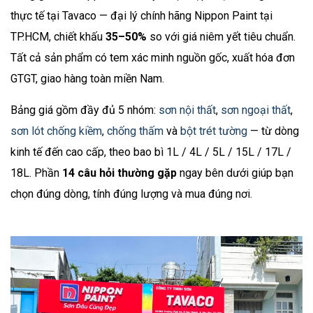
tổng cộng hết bao nhiêu?
thực tế tại Tavaco — đại lý chính hãng Nippon Paint tại
Sơn Nippon Odourless là gì? Có thực sự không
TP.HCM, chiết khấu
35–50%
so với giá niêm yết tiêu chuẩn.
mùi khi thi công không?
Tất cả sản phẩm có tem xác minh nguồn gốc, xuất hóa đơn
Sơn Nippon pha màu có tốn thêm phí không? Bao
GTGT, giao hàng toàn miền Nam.
nhiêu màu để chọn?
Sơn Nippon có bắt buộc phải sơn lót không?
Bảng giá gồm đầy đủ 5 nhóm:
sơn nội thất
,
sơn ngoại thất
,
Chống thấm Nippon WP100 và WP200 khác nhau
sơn lót chống kiềm
,
chống thấm
và
bột trét tường
— từ dòng
như thế nào? Chọn loại nào?
kinh tế đến cao cấp, theo bao bì 1L / 4L / 5L / 15L / 17L /
Quy trình thi công sơn Nippon chuẩn gồm mấy
18L. Phần
14 câu hỏi thường gặp
ngay bên dưới giúp bạn
bước?
chọn đúng dòng, tính đúng lượng và mua đúng nơi.
Sơn Nippon bền bao lâu? Bao nhiêu năm thì phải
sơn lại?
Sơn Nippon của nước nào? Sản xuất ở đâu tại Việt
Nam?
Bột trét Nippon có tốt không? Nên dùng dòng
nào?