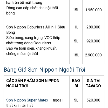
hại trên bề mặt tường
Dòng cao cấp nhất cho nội thất
15L
1.950.000
bóng
Sơn Nippon Odourless All in 1 Siêu
1L
280.000
Bóng
Siêu bóng, sang trọng, VOC thấp
5L
920.000
nhất trong dòng Odourless
Bảo vệ toàn diện, kháng khuẩn,
chống mốc nội thất
18L
2.900.000
Bảng Giá Sơn Nippon Ngoài Trời
CÁC SẢN PHẨM SƠN NIPPON
BAO
GIÁ TẠI
NGOÀI TRỜI
BÌ
TAVACO
Sơn Nippon Super Matex
— ngoại
5L
520.000
thất kinh tế nhất