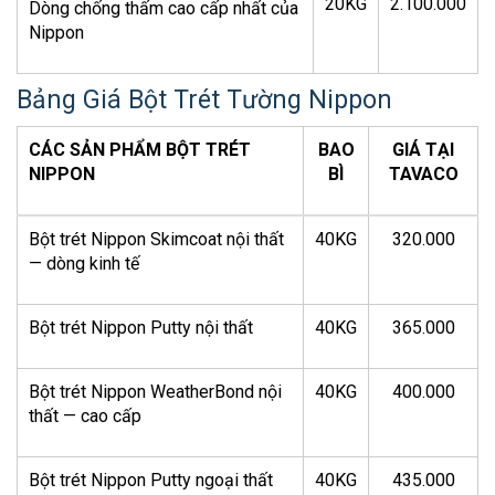
20KG
2.100.000
Dòng chống thấm cao cấp nhất của
Nippon
Bảng Giá Bột Trét Tường Nippon
CÁC SẢN PHẨM BỘT TRÉT
BAO
GIÁ TẠI
NIPPON
BÌ
TAVACO
Bột trét Nippon Skimcoat nội thất
40KG
320.000
— dòng kinh tế
Bột trét Nippon Putty nội thất
40KG
365.000
Bột trét Nippon WeatherBond nội
40KG
400.000
thất — cao cấp
Bột trét Nippon Putty ngoại thất
40KG
435.000