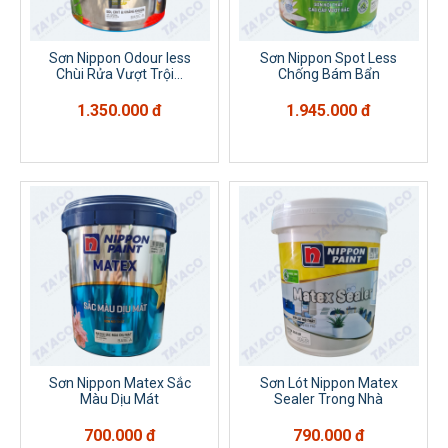
Sơn Nippon Odour less
Sơn Nippon Spot Less
Chùi Rửa Vượt Trội...
Chống Bám Bẩn
1.350.000 đ
1.945.000 đ
Sơn Nippon Matex Sắc
Sơn Lót Nippon Matex
Màu Dịu Mát
Sealer Trong Nhà
700.000 đ
790.000 đ