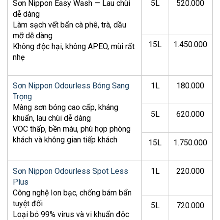
Sơn Nippon Easy Wash — Lau chùi
5L
520.000
dễ dàng
Làm sạch vết bẩn cà phê, trà, dầu
mỡ dễ dàng
15L
1.450.000
Không độc hại, không APEO, mùi rất
nhẹ
Sơn Nippon Odourless Bóng Sang
1L
180.000
Trọng
Màng sơn bóng cao cấp, kháng
5L
620.000
khuẩn, lau chùi dễ dàng
VOC thấp, bền màu, phù hợp phòng
khách và không gian tiếp khách
15L
1.750.000
Sơn Nippon Odourless Spot Less
1L
220.000
Plus
Công nghệ Ion bạc, chống bám bẩn
tuyệt đối
5L
720.000
Loại bỏ 99% virus và vi khuẩn độc