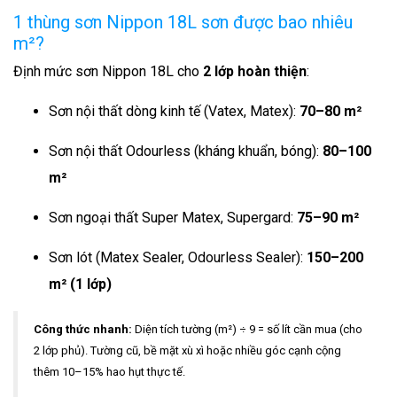
1 thùng sơn Nippon 18L sơn được bao nhiêu
m²?
Định mức sơn Nippon 18L cho
2 lớp hoàn thiện
:
Sơn nội thất dòng kinh tế (Vatex, Matex):
70–80 m²
Sơn nội thất Odourless (kháng khuẩn, bóng):
80–100
m²
Sơn ngoại thất Super Matex, Supergard:
75–90 m²
Sơn lót (Matex Sealer, Odourless Sealer):
150–200
m² (1 lớp)
Công thức nhanh:
Diện tích tường (m²) ÷ 9 = số lít cần mua (cho
2 lớp phủ). Tường cũ, bề mặt xù xì hoặc nhiều góc cạnh cộng
thêm 10–15% hao hụt thực tế.