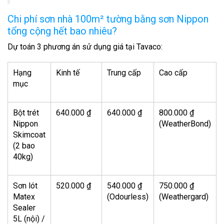
Chi phí sơn nhà 100m² tường bằng sơn Nippon
tổng cộng hết bao nhiêu?
Dự toán 3 phương án sử dụng giá tại Tavaco:
Hạng
Kinh tế
Trung cấp
Cao cấp
mục
Bột trét
640.000 ₫
640.000 ₫
800.000 ₫
Nippon
(WeatherBond)
Skimcoat
(2 bao
40kg)
Sơn lót
520.000 ₫
540.000 ₫
750.000 ₫
Matex
(Odourless)
(Weathergard)
Sealer
5L (nội) /