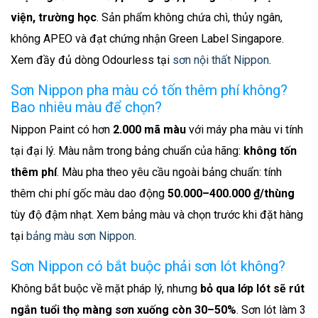
viện, trường học
. Sản phẩm không chứa chì, thủy ngân,
không APEO và đạt chứng nhận Green Label Singapore.
Xem đầy đủ dòng Odourless tại
sơn nội thất Nippon
.
Sơn Nippon pha màu có tốn thêm phí không?
Bao nhiêu màu để chọn?
Nippon Paint có hơn
2.000 mã màu
với máy pha màu vi tính
tại đại lý. Màu nằm trong bảng chuẩn của hãng:
không tốn
thêm phí
. Màu pha theo yêu cầu ngoài bảng chuẩn: tính
thêm chi phí gốc màu dao động
50.000–400.000 ₫/thùng
tùy độ đậm nhạt. Xem bảng màu và chọn trước khi đặt hàng
tại
bảng màu sơn Nippon
.
Sơn Nippon có bắt buộc phải sơn lót không?
Không bắt buộc về mặt pháp lý, nhưng
bỏ qua lớp lót sẽ rút
ngắn tuổi thọ màng sơn xuống còn 30–50%
. Sơn lót làm 3