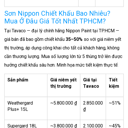
Sơn Nippon Chiết Khấu Bao Nhiêu?
Mua Ở Đâu Giá Tốt Nhất TPHCM?
Tại Tavaco — đại lý chính hãng Nippon Paint tại TP.HCM —
giá bán đã bao gồm chiết khấu
35–50%
so với giá niêm yết
thị trường, áp dụng công khai cho tất cả khách hàng, không
cần thương lượng. Mua số lượng lớn từ 5 thùng trở lên được
hưởng chiết khấu sâu hơn. Minh họa mức tiết kiệm thực tế:
Sản phẩm
Giá niêm yết
Giá tại
Tiết
thị trường
Tavaco
kiệm
Weathergard
~5.800.000 ₫
2.850.000
~51%
Plus+ 15L
₫
Supergard 18L
~3.800.000 ₫
2.100.000
~45%