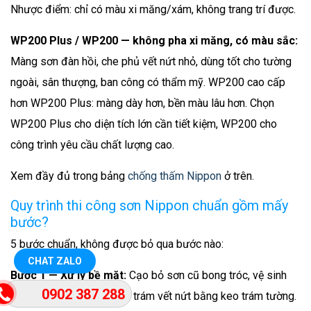
Nhược điểm: chỉ có màu xi măng/xám, không trang trí được.
WP200 Plus / WP200 — không pha xi măng, có màu sắc:
Màng sơn đàn hồi, che phủ vết nứt nhỏ, dùng tốt cho tường
ngoài, sân thượng, ban công có thẩm mỹ. WP200 cao cấp
hơn WP200 Plus: màng dày hơn, bền màu lâu hơn. Chọn
WP200 Plus cho diện tích lớn cần tiết kiệm, WP200 cho
công trình yêu cầu chất lượng cao.
Xem đầy đủ trong bảng
chống thấm Nippon
ở trên.
Quy trình thi công sơn Nippon chuẩn gồm mấy
bước?
5 bước chuẩn, không được bỏ qua bước nào:
CHAT ZALO
Bước 1 — Xử lý bề mặt:
Cạo bỏ sơn cũ bong tróc, vệ sinh
0902 387 288
sạch bụi bẩn và rêu mốc, trám vết nứt bằng keo trám tường.