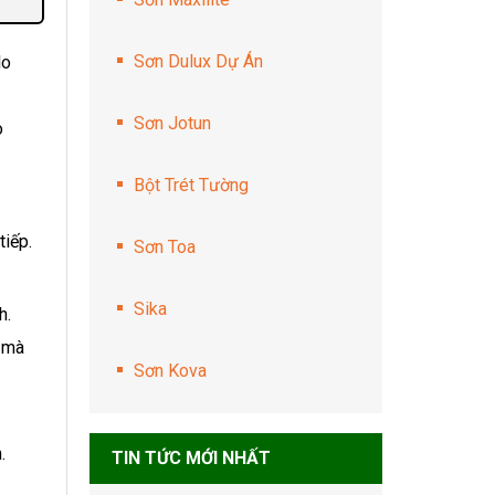
Sơn Dulux Dự Án
lo
Sơn Jotun
o
Bột Trét Tường
tiếp.
Sơn Toa
Sika
h.
g mà
Sơn Kova
.
TIN TỨC MỚI NHẤT