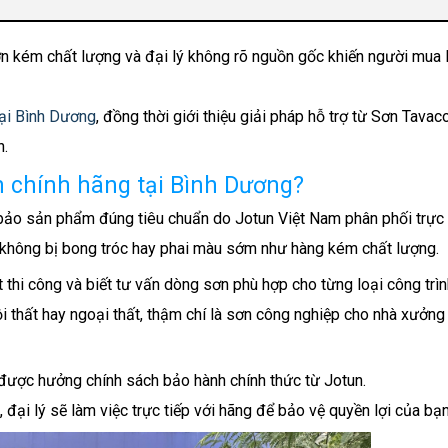
 khảo 2025)
 sơn kém chất lượng và đại lý không rõ nguồn gốc khiến người mua 
h tại Bình Dương
Bình Dương
 tại Bình Dương
, đồng thời giới thiệu giải pháp hỗ trợ từ Sơn Tavac
 nghiệp
n.
un chính hãng tại Bình Dương?
un Bình Dương
bảo sản phẩm đúng tiêu chuẩn do Jotun Việt Nam phân phối trực 
 không bị bong tróc hay phai màu sớm như hàng kém chất lượng.
 thi công và biết tư vấn dòng sơn phù hợp cho từng loại công trìn
ội thất hay ngoại thất, thậm chí là sơn công nghiệp cho nhà xưởn
 được hưởng chính sách bảo hành chính thức từ Jotun.
đại lý sẽ làm việc trực tiếp với hãng để bảo vệ quyền lợi của bạn