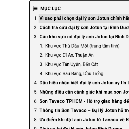
MỤC LỤC
Vì sao phải chọn đại lý sơn Jotun chính h
Cách tra cứu đại lý sơn Jotun tại Bình Dư
Các khu vực có đại lý sơn Jotun tại Bình 
Khu vực Thủ Dầu Một (trung tâm tỉnh)
Khu vực Dĩ An, Thuận An
Khu vực Tân Uyên, Bến Cát
Khu vực Bàu Bàng, Dầu Tiếng
Dấu hiệu nhận biết đại lý sơn Jotun uy tín
Những điều cần cảnh giác khi mua sơn Jo
Sơn Tavaco TPHCM - Hỗ trợ giao hàng đế
Thông tin Sơn Tavaco – Đại lý Jotun hỗ t
Ưu điểm khi đặt sơn Jotun từ Tavaco về 
Dịch vụ tại đại lý sơn Jotun Bình Dương