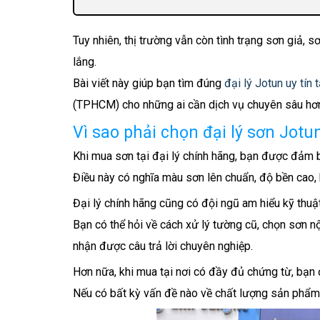
Bảng giá sơn Jotun tại Bình Dương (tham
Tuy nhiên, thị trường vẫn còn tình trạng sơn giả,
Kinh nghiệm mua sơn Jotun cho công trìn
lắng.
Đặc thù sơn Jotun cho khu công nghiệp 
Bài viết này giúp bạn tìm đúng
đại lý Jotun uy tín
Các dòng sơn Jotun phù hợp cho khu công
(TPHCM) cho những ai cần dịch vụ chuyên sâu hơ
Lưu ý khi chọn sơn công nghiệp
Vì sao phải chọn đại lý sơn Jot
Câu hỏi thường gặp khi tìm đại lý sơn Jot
Khi mua sơn tại đại lý chính hãng, bạn được đảm 
Điều này có nghĩa màu sơn lên chuẩn, độ bền cao,
Đại lý chính hãng cũng có đội ngũ am hiểu kỹ thuật
Bạn có thể hỏi về cách xử lý tường cũ, chọn sơn n
nhận được câu trả lời chuyên nghiệp.
Hơn nữa, khi mua tại nơi có đầy đủ chứng từ, bạn
Nếu có bất kỳ vấn đề nào về chất lượng sản phẩm, 