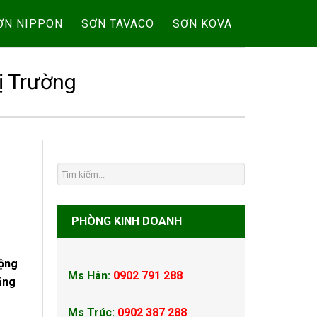
ƠN NIPPON
SƠN TAVACO
SƠN KOVA
ị Trường
PHÒNG KINH DOANH
động
Ms Hân:
0902 791 288
ăng
Ms Trúc:
0902 387 288