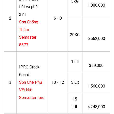
5KG
1,888,000
Lót và phủ
2in1
2
6 - 8
Sơn Chống
Thấm
20KG
Semaster
6,562,000
8577
1 Lít
359,000
IPRO Crack
Guard
3
Sơn Che Phủ
10 - 12
5 Lít
1,560,000
Vết Nứt
Semaster Ipro
15
Lít
4,248,000