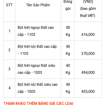
Đóng
(VND)
STT
Tên Sản Phẩm
gói
(bao gồm
thuế VAT)
Bột trét ngoại thất cao
40
1
cấp - 1103
Kg
416,000
Bột trét nội thất cao cấp
40
2
- 1105
Kg
370,000
Bột trét ngoại thất siêu
40
3
cao cấp - 1003
Kg
494,000
Bột trét nội thất siêu cao
40
4
cấp - 1005
Kg
455,000
THAM KHẢO THÊM BẢNG GIÁ CÁC LOẠI