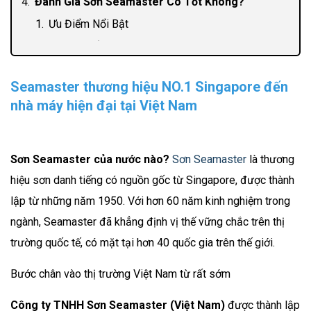
Đánh Giá Sơn Seamaster Có Tốt Không?
Ưu Điểm Nổi Bật
Nhược Điểm
So sánh Sơn Seamaster với các thương hiệu
Seamaster thương hiệu NO.1 Singapore đến
khác trên thị trường
nhà máy hiện đại tại Việt Nam
Đặt lên bàn cân: Sơn Seamaster và Sơn Dulux
So găng trực tiếp: Sơn Seamaster và Sơn Jotun
Bảng so sánh tổng quan
Sơn Seamaster của nước nào?
Sơn Seamaster
là thương
Câu hỏi thường gặp (FAQ)
hiệu sơn danh tiếng có nguồn gốc từ Singapore, được thành
Hướng dẫn mua hàng và thi công
lập từ những năm 1950. Với hơn 60 năm kinh nghiệm trong
Cách chọn mua sơn Seamaster chính hãng, tránh
ngành, Seamaster đã khẳng định vị thế vững chắc trên thị
hàng giả
trường quốc tế, có mặt tại hơn 40 quốc gia trên thế giới.
Quy trình thi công sơn Seamaster chuẩn kỹ thuật
Bước chân vào thị trường Việt Nam từ rất sớm
Công ty TNHH Sơn Seamaster (Việt Nam)
được thành lập