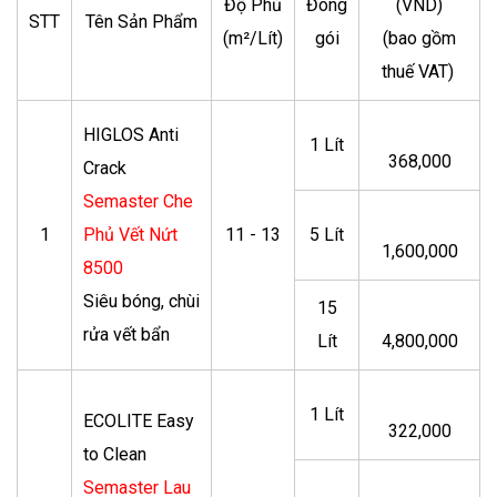
Độ Phủ
Đóng
(VND)
STT
Tên Sản Phẩm
(m²/Lít)
gói
(bao gồm
thuế VAT)
HIGLOS Anti
1 Lít
368,000
Crack
Semaster Che
1
Phủ Vết Nứt
11 - 13
5 Lít
1,600,000
8500
Siêu bóng, chùi
15
rửa vết bẩn
Lít
4,800,000
1 Lít
ECOLITE Easy
322,000
to Clean
Semaster Lau