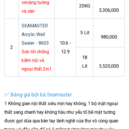
ximăng tường
20KG
3,306,000
và sàn
SEAMASTER
5 Lít
Acrylic Wall
980,000
Sealer - 8603
10.6 -
2
Sơn lót chống
12.9
18
kiềm nội và
Lít
3,520,000
ngoại thất 2in1
✅
Bảng giá bột bả Seamaster
1 Không gian nội thất siêu mịn hay không, 1 bộ mặt ngoại
thất sang chanh hay không hầu như yếu tố bề mặt tường
được gọt dủa qua bàn tay lành nghề của thợ vô cùng quan