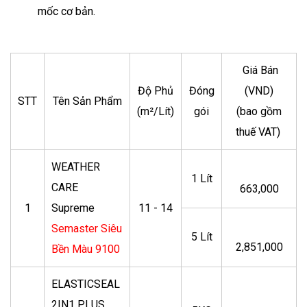
mốc cơ bản.
Giá Bán
Độ Phủ
Đóng
(VND)
STT
Tên Sản Phẩm
(m²/Lít)
gói
(bao gồm
thuế VAT)
WEATHER
1 Lít
CARE
663,000
1
Supreme
11 - 14
Semaster Siêu
5 Lít
2,851,000
Bền Màu 9100
ELASTICSEAL
2IN1 PLUS