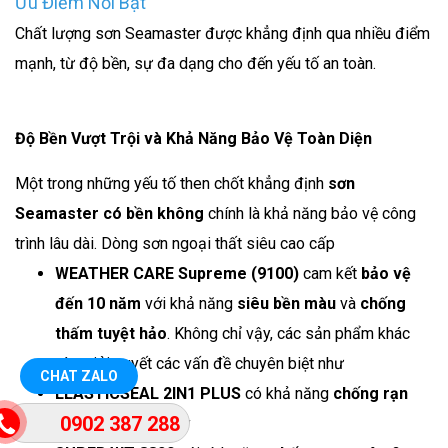
Ưu Điểm Nổi Bật
Chất lượng sơn Seamaster được khẳng định qua nhiều điểm
mạnh, từ độ bền, sự đa dạng cho đến yếu tố an toàn.
Độ Bền Vượt Trội và Khả Năng Bảo Vệ Toàn Diện
Một trong những yếu tố then chốt khẳng định
sơn
Seamaster có bền không
chính là khả năng bảo vệ công
trình lâu dài. Dòng sơn ngoại thất siêu cao cấp
WEATHER CARE Supreme (9100)
cam kết
bảo vệ
đến 10 năm
với khả năng
siêu bền màu
và
chống
thấm tuyệt hảo
. Không chỉ vậy, các sản phẩm khác
còn giải quyết các vấn đề chuyên biệt như
CHAT ZALO
ELASTICSEAL 2IN1 PLUS
có khả năng
chống rạn
0902 387 288
nứt chân chim
, hay