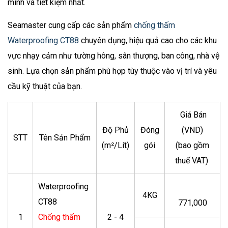
minh và tiết kiệm nhất.
Seamaster cung cấp các sản phẩm
chống thấm
Waterproofing CT88
chuyên dụng, hiệu quả cao cho các khu
vực nhạy cảm như tường hông, sân thượng, ban công, nhà vệ
sinh. Lựa chọn sản phẩm phù hợp tùy thuộc vào vị trí và yêu
cầu kỹ thuật của bạn.
Giá Bán
Độ Phủ
Đóng
(VND)
STT
Tên Sản Phẩm
(m²/Lít)
gói
(bao gồm
thuế VAT)
Waterproofing
4KG
CT88
771,000
1
Chống thấm
2 - 4