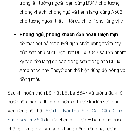
trong lẫn tường ngoài, bạn dùng B347 cho tường
phòng khách, phòng ngủ và hành lang; dùng A502
cho tường ngoại thất — tối ưu chi phí cho từng vị trí
Phòng ngủ, phòng khách cần hoàn thiện mịn
—
bề mặt bột bả tốt quyết định chất lượng thẩm mỹ
của sơn phủ cuối. Bột Trét Dulux B347 sau xả nhám
kỹ tạo nền láng để các dòng sơn trong nhà Dulux
Ambiance hay EasyClean thể hiện đúng độ bóng và
đồng màu
Sau khi hoàn thiện bề mặt bột bả B347 và tường đã khô,
bước tiếp theo là thi công sơn lót trước khi lăn sơn phủ.
Với tường nội thất,
Sơn Lót Nội Thất Siêu Cao Cấp Dulux
Supersealer Z505
là lựa chọn phù hợp — bám dính cao,
chống loang màu và tăng kháng kiềm hiệu quả, tương