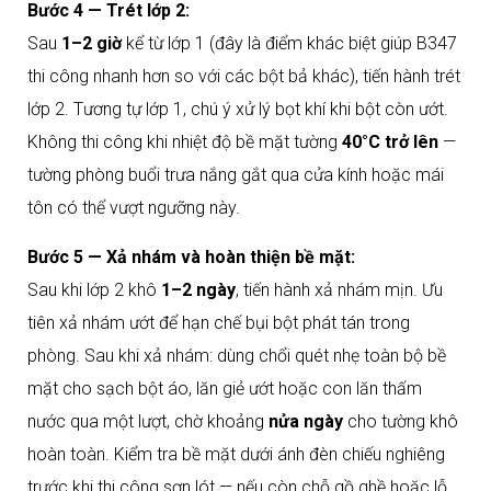
Bước 4 — Trét lớp 2:
Sau
1–2 giờ
kể từ lớp 1 (đây là điểm khác biệt giúp B347
thi công nhanh hơn so với các bột bả khác), tiến hành trét
lớp 2. Tương tự lớp 1, chú ý xử lý bọt khí khi bột còn ướt.
Không thi công khi nhiệt độ bề mặt tường
40°C trở lên
—
tường phòng buổi trưa nắng gắt qua cửa kính hoặc mái
tôn có thể vượt ngưỡng này.
Bước 5 — Xả nhám và hoàn thiện bề mặt:
Sau khi lớp 2 khô
1–2 ngày
, tiến hành xả nhám mịn. Ưu
tiên xả nhám ướt để hạn chế bụi bột phát tán trong
phòng. Sau khi xả nhám: dùng chổi quét nhẹ toàn bộ bề
mặt cho sạch bột áo, lăn giẻ ướt hoặc con lăn thấm
nước qua một lượt, chờ khoảng
nửa ngày
cho tường khô
hoàn toàn. Kiểm tra bề mặt dưới ánh đèn chiếu nghiêng
trước khi thi công sơn lót — nếu còn chỗ gồ ghề hoặc lỗ