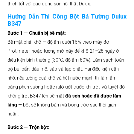
thích tốt với các dòng sơn nội thất Dulux.
Hướng Dẫn Thi Công Bột Bả Tường Dulux
B347
Bước 1 — Chuẩn bị bề mặt:
Bề mặt phải khô — độ ẩm dưới 16% theo máy đo
Protimeter, hoặc tường mới xây để khô 21–28 ngày ở
điều kiện bình thường (30°C, độ ẩm 80%). Làm sạch toàn
bộ bụi bẩn, dầu mỡ, sáp và tạp chất. Hai điều kiện cần
nhớ: nếu tường quá khô và hút nước mạnh thì làm ẩm
bằng phun sương hoặc rulô ướt trước khi trét; và tuyệt đối
không trét B347 lên bề mặt
đã sơn hoặc đã được làm
láng
— bột sẽ không bám và bong tróc sau thời gian
ngắn.
Bước 2 — Trộn bột: