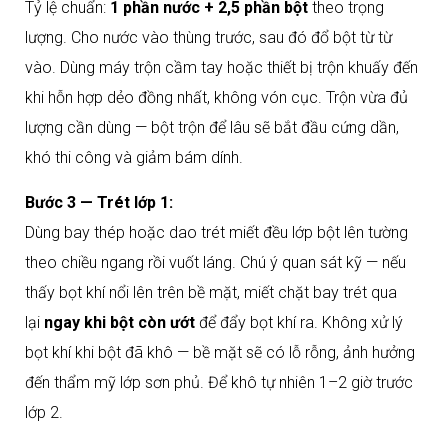
Tỷ lệ chuẩn:
1 phần nước + 2,5 phần bột
theo trọng
lượng. Cho nước vào thùng trước, sau đó đổ bột từ từ
vào. Dùng máy trộn cầm tay hoặc thiết bị trộn khuấy đến
khi hỗn hợp dẻo đồng nhất, không vón cục. Trộn vừa đủ
lượng cần dùng — bột trộn để lâu sẽ bắt đầu cứng dần,
khó thi công và giảm bám dính.
Bước 3 — Trét lớp 1:
Dùng bay thép hoặc dao trét miết đều lớp bột lên tường
theo chiều ngang rồi vuốt láng. Chú ý quan sát kỹ — nếu
thấy bọt khí nổi lên trên bề mặt, miết chặt bay trét qua
lại
ngay khi bột còn ướt
để đẩy bọt khí ra. Không xử lý
bọt khí khi bột đã khô — bề mặt sẽ có lỗ rỗng, ảnh hưởng
đến thẩm mỹ lớp sơn phủ. Để khô tự nhiên 1–2 giờ trước
lớp 2.