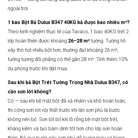
ngoài trời.
1 bao Bột Bả Dulux B347 40KG bả được bao nhiêu m²?
Theo kinh nghiệm thực tế của Tavaco, 1 bao 40KG trét 2
lớp hoàn thiện được khoảng
26–28 m²
tường. Tường hồ
xây thô hút nhiều bột hơn, thường đạt khoảng 26 m²;
tường tương đối phẳng có thể gần 28 m². Tính thêm 10%
dự phòng trước khi đặt mua.
Sau khi bả Bột Trét Tường Trong Nhà Dulux B347, có
cần sơn lót không?
Có — sau khi bề mặt bột đã xả nhám và khô hoàn toàn,
thi công sơn lót nội thất trước khi lăn sơn phủ là bước
không nên bỏ. Sơn lót bịt kín lỗ rỗng bề mặt bột trét,
kháng kiềm và tạo bám dính tốt hơn cho lớp sơn hoàn
thiện. Bỏ qua bước này, sơn phủ dễ loang màu và bong