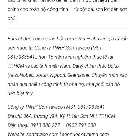
sau chiết khấu Tavaco
để lên danh mục vật liệu hoàn
chỉnh cho toàn bộ công trình — từ bột bả, sơn lót đến sơn
phủ.
Bài viết được biên soạn bởi Thiên Văn — chuyên gia tư vấn
sơn nước tại Công ty TNHH Sơn Tavaco (MST:
0317933541), hơn 15 năm kinh nghiệm thực tế tại
TP.HCM và các tỉnh miền Nam. Đại lý chính thức Dulux
(AkzoNobel), Jotun, Nippon, Seamaster. Chuyên môn xác
nhận qua nhiều công trình từ nhà trọ, nhà phố, căn hộ
đến biệt thự.
Công ty TNHH Sơn Tavaco | MST: 0317933541
Địa chỉ: 36A Trương Vĩnh Ký, P. Tân Sơn Nhì, TP.HCM
Điện thoại: 0913.888.277 — 0902.791.288
Website: sontavaco.com | sonnuocxaydung.com