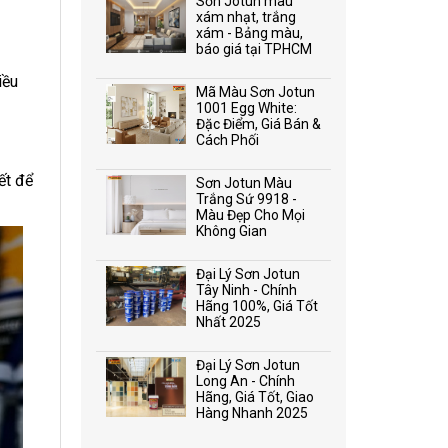
Sơn Jotun màu
xám nhạt, trắng
xám - Bảng màu,
báo giá tại TPHCM
iều
Mã Màu Sơn Jotun
1001 Egg White:
Đặc Điểm, Giá Bán &
Cách Phối
ết để
Sơn Jotun Màu
Trắng Sứ 9918 -
Màu Đẹp Cho Mọi
Không Gian
Đại Lý Sơn Jotun
Tây Ninh - Chính
Hãng 100%, Giá Tốt
Nhất 2025
Đại Lý Sơn Jotun
Long An - Chính
Hãng, Giá Tốt, Giao
Hàng Nhanh 2025