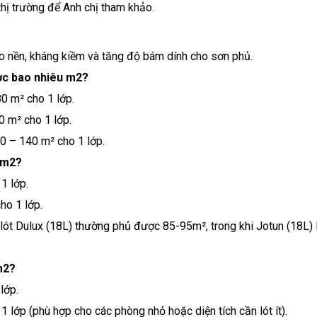
thị trường để Anh chị tham khảo.
ạo nền, kháng kiềm và tăng độ bám dính cho sơn phủ.
ược bao nhiêu m2?
0 m² cho 1 lớp.
 m² cho 1 lớp.
0 – 140 m² cho 1 lớp.
u m2?
1 lớp.
o 1 lớp.
lót Dulux (18L) thường phủ được 85-95m², trong khi Jotun (18L) 
m2?
lớp.
lớp (phù hợp cho các phòng nhỏ hoặc diện tích cần lót ít).