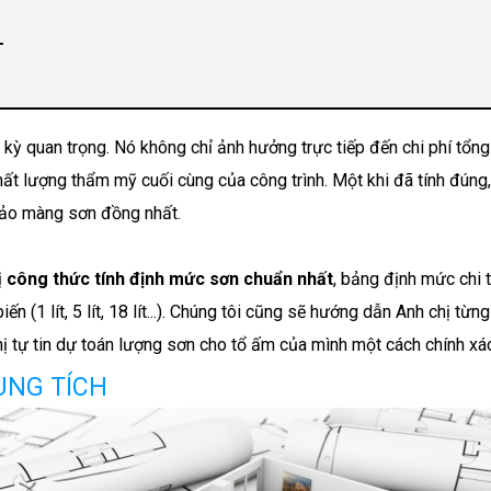
T
ính cho 2 lớp)
 kỳ quan trọng. Nó không chỉ ảnh hưởng trực tiếp đến chi phí tổng
hất lượng thẩm mỹ cuối cùng của công trình. Một khi đã tính đúng
bảo màng sơn đồng nhất.
C
Ộ PHỦ SƠN
ị
công thức tính định mức sơn chuẩn nhất
, bảng định mức chi t
ến (1 lít, 5 lít, 18 lít...). Chúng tôi cũng sẽ hướng dẫn Anh chị từn
chị tự tin dự toán lượng sơn cho tổ ấm của mình một cách chính xá
UNG TÍCH