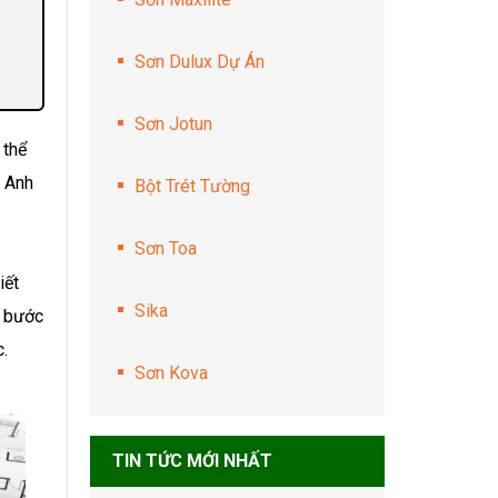
Sơn Dulux Dự Án
Sơn Jotun
 thể
, Anh
Bột Trét Tường
Sơn Toa
iết
Sika
g bước
c.
Sơn Kova
TIN TỨC MỚI NHẤT