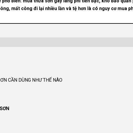
ề phổ biến: mua thừa sơn gây lãng phí tiền bạc, khó bảo quản
ông, mất công đi lại nhiều lần và tệ hơn là có nguy cơ mua p
SƠN CẦN DÙNG NHƯ THẾ NÀO
 SƠN