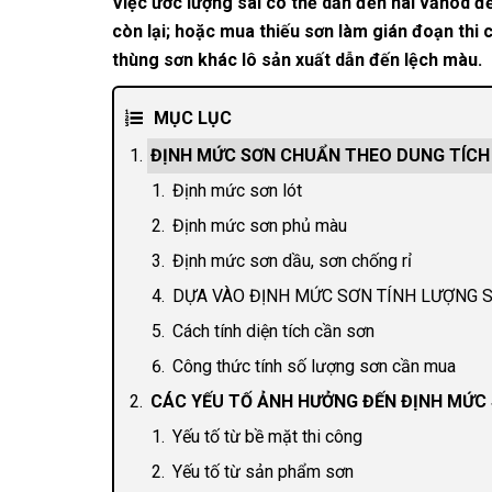
Việc ước lượng sai có thể dẫn đến hai vấnod đ
còn lại; hoặc mua thiếu sơn làm gián đoạn thi c
thùng sơn khác lô sản xuất dẫn đến lệch màu.
MỤC LỤC
ĐỊNH MỨC SƠN CHUẨN THEO DUNG TÍCH
Định mức sơn lót
Định mức sơn phủ màu
Định mức sơn dầu, sơn chống rỉ
DỰA VÀO ĐỊNH MỨC SƠN TÍNH LƯỢNG 
Cách tính diện tích cần sơn
Công thức tính số lượng sơn cần mua
CÁC YẾU TỐ ẢNH HƯỞNG ĐẾN ĐỊNH MỨC
Yếu tố từ bề mặt thi công
Yếu tố từ sản phẩm sơn