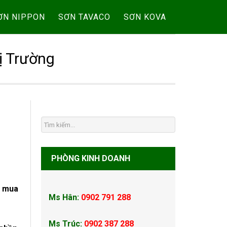
ƠN NIPPON
SƠN TAVACO
SƠN KOVA
ị Trường
PHÒNG KINH DOANH
n mua
Ms Hân:
0902 791 288
Ms Trúc:
0902 387 288