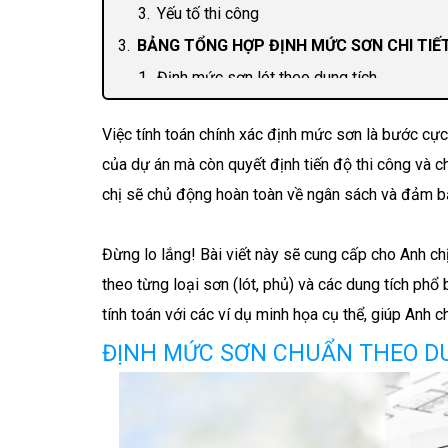
Yếu tố thi công
BẢNG TỔNG HỢP ĐỊNH MỨC SƠN CHI TIẾ
Định mức sơn lót theo dung tích
Định mức sơn phủ màu theo loại bề mặt (T
Việc tính toán chính xác định mức sơn là bước cực
Định mức tham khảo theo thương hiệu
của dự án mà còn quyết định tiến độ thi công và c
HƯỚNG DẪN TÍNH TOÁN TỪNG BƯỚC
chị sẽ chủ động hoàn toàn về ngân sách và đảm 
MẸO TIẾT KIỆM SƠN VÀ TỐI ƯU ĐỊNH MỨ
CÂU HỎI THƯỜNG GẶP VỀ ĐỊNH MỨC, Đ
Đừng lo lắng! Bài viết này sẽ cung cấp cho Anh ch
theo từng loại sơn (lót, phủ) và các dung tích phổ bi
tính toán với các ví dụ minh họa cụ thể, giúp Anh 
ĐỊNH MỨC SƠN CHUẨN THEO D