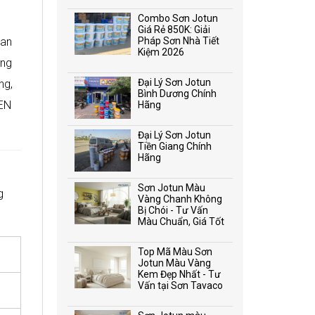
Combo Sơn Jotun
Giá Rẻ 850K: Giải
ian
Pháp Sơn Nhà Tiết
Kiệm 2026
ộng
Đại Lý Sơn Jotun
ng,
Bình Dương Chính
 EN
Hãng
Đại Lý Sơn Jotun
Tiền Giang Chính
Hãng
Sơn Jotun Màu
g
Vàng Chanh Không
Bị Chói - Tư Vấn
Màu Chuẩn, Giá Tốt
Top Mã Màu Sơn
Jotun Màu Vàng
Kem Đẹp Nhất - Tư
Vấn tại Sơn Tavaco