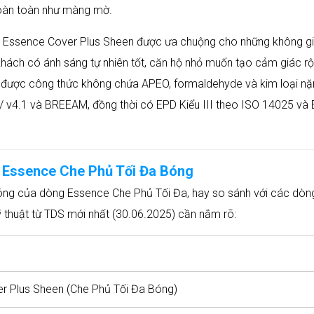
 hoàn toàn như màng mờ.
hà Essence Cover Plus Sheen được ưa chuộng cho những không g
khách có ánh sáng tự nhiên tốt, căn hộ nhỏ muốn tạo cảm giác r
 được công thức không chứa APEO, formaldehyde và kim loại nặ
 / v4.1 và BREEAM, đồng thời có EPD Kiểu III theo ISO 14025 và
 Essence Che Phủ Tối Đa Bóng
óng của dòng Essence Che Phủ Tối Đa, hay so sánh với các dòn
ỹ thuật từ TDS mới nhất (30.06.2025) cần nắm rõ:
r Plus Sheen (Che Phủ Tối Đa Bóng)