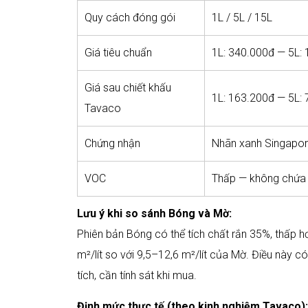
Quy cách đóng gói
1L / 5L / 15L
Giá tiêu chuẩn
1L: 340.000đ — 5L:
Giá sau chiết khấu
1L: 163.200đ — 5L:
Tavaco
Chứng nhận
Nhãn xanh Singapore
VOC
Thấp — không chứa 
Lưu ý khi so sánh Bóng và Mờ:
Phiên bản Bóng có thể tích chất rắn 35%, thấp 
m²/lít so với 9,5–12,6 m²/lít của Mờ. Điều này c
tích, cần tính sát khi mua.
Định mức thực tế (theo kinh nghiệm Tavaco):