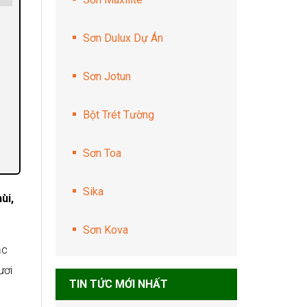
Sơn Dulux Dự Án
Sơn Jotun
Bột Trét Tường
Sơn Toa
Sika
ùi,
Sơn Kova
ặc
ươi
TIN TỨC MỚI NHẤT