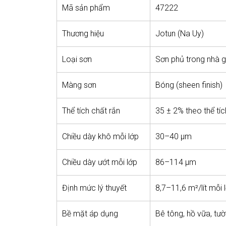
Mã sản phẩm
47222
Thương hiệu
Jotun (Na Uy)
Loại sơn
Sơn phủ trong nhà g
Màng sơn
Bóng (sheen finish)
Thể tích chất rắn
35 ± 2% theo thể tíc
Chiều dày khô mỗi lớp
30–40 μm
Chiều dày ướt mỗi lớp
86–114 μm
Định mức lý thuyết
8,7–11,6 m²/lít mỗi 
Bề mặt áp dụng
Bê tông, hồ vữa, tư