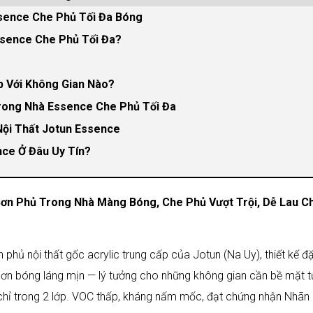
ssence Che Phủ Tối Đa Bóng
ssence Che Phủ Tối Đa?
p Với Không Gian Nào?
rong Nhà Essence Che Phủ Tối Đa
Nội Thất Jotun Essence
ce Ở Đâu Uy Tín?
ơn Phủ Trong Nhà Màng Bóng, Che Phủ Vượt Trội, Dễ Lau Ch
hủ nội thất gốc acrylic trung cấp của Jotun (Na Uy), thiết kế đ
sơn bóng láng mịn — lý tưởng cho những không gian cần bề mặt t
chỉ trong 2 lớp. VOC thấp, kháng nấm mốc, đạt chứng nhận Nhãn