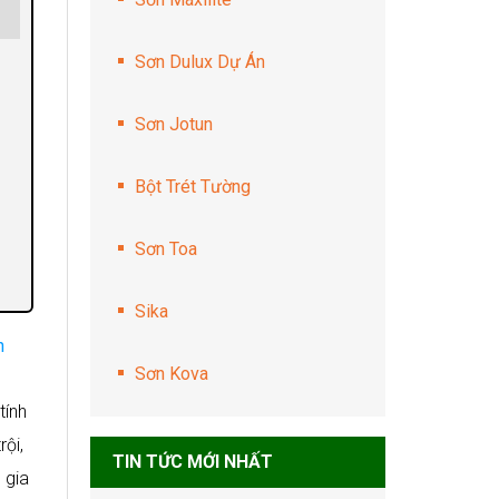
Sơn Dulux Dự Án
Sơn Jotun
Bột Trét Tường
Sơn Toa
Sika
n
Sơn Kova
tính
ội,
TIN TỨC MỚI NHẤT
 gia