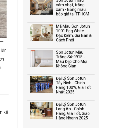
Sơn Jotun màu
xám nhạt, trắng
xám - Bảng màu,
báo giá tại TPHCM
Mã Màu Sơn Jotun
1001 Egg White:
Đặc Điểm, Giá Bán &
Cách Phối
—
lên.
Sơn Jotun Màu
Trắng Sứ 9918 -
sơn
Màu Đẹp Cho Mọi
Không Gian
àu
Đại Lý Sơn Jotun
Tây Ninh - Chính
Hãng 100%, Giá Tốt
Nhất 2025
Đại Lý Sơn Jotun
Long An - Chính
n kế
Hãng, Giá Tốt, Giao
Hàng Nhanh 2025