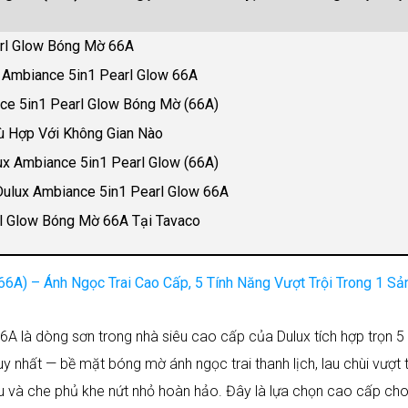
arl Glow Bóng Mờ 66A
 Ambiance 5in1 Pearl Glow 66A
nce 5in1 Pearl Glow Bóng Mờ (66A)
ù Hợp Với Không Gian Nào
x Ambiance 5in1 Pearl Glow (66A)
Dulux Ambiance 5in1 Pearl Glow 66A
l Glow Bóng Mờ 66A Tại Tavaco
6A) – Ánh Ngọc Trai Cao Cấp, 5 Tính Năng Vượt Trội Trong 1 Sả
 là dòng sơn trong nhà siêu cao cấp của Dulux tích hợp trọn 5 
hất — bề mặt bóng mờ ánh ngọc trai thanh lịch, lau chùi vượt tr
 và che phủ khe nứt nhỏ hoàn hảo. Đây là lựa chọn cao cấp cho