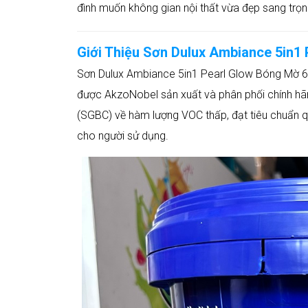
đình muốn không gian nội thất vừa đẹp sang trọn
Giới Thiệu Sơn Dulux Ambiance 5in1
Sơn Dulux Ambiance 5in1 Pearl Glow Bóng Mờ 6
được AkzoNobel sản xuất và phân phối chính h
(SGBC) về hàm lượng VOC thấp, đạt tiêu chuẩn q
cho người sử dụng.