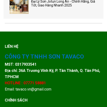
Đại Lý Sơn Jotun Long An - Chính Hãng, Giá
Tốt, Giao Hàng Nhanh 2025
LIÊN HỆ
CÔNG TY TNHH SƠN TAVACO
MST: 0317933541
Địa chỉ: 36A Trương Vĩnh Ký, P. Tân Thành, Q. Tân Phú,
TPHCM
HOTLINE : 07771 58881
Email: tavaco.vn@gmail.com
CHÍNH SÁCH