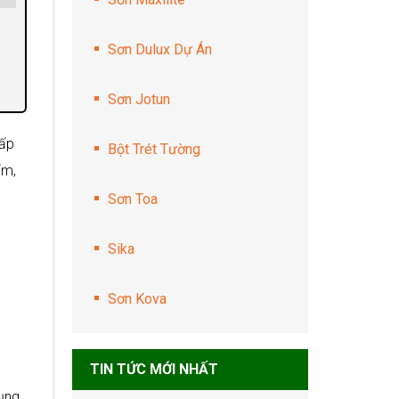
Sơn Dulux Dự Án
Sơn Jotun
cấp
Bột Trét Tường
ẩm,
Sơn Toa
Sika
Sơn Kova
TIN TỨC MỚI NHẤT
dụng