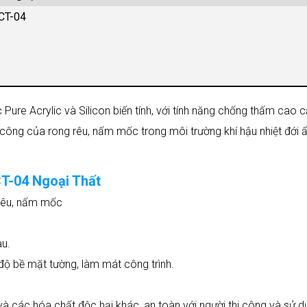
 CT-04
ure Acrylic và Silicon biến tính, với tính năng chống thấm cao 
công của rong rêu, nấm mốc trong môi trường khí hậu nhiệt đới 
T-04 Ngoại Thất
rêu, nấm mốc
àu.
 độ bề mặt tường, làm mát công trình.
và các hóa chất độc hại khác, an toàn với người thi công và sử 