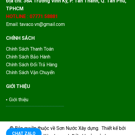
Địa chỉ: 36A Trương Vĩnh Ký, P. Tân Thành, Q. Tân Phú,
TPHCM
HOTLINE : 07771 58881
Email: tavaco.vn@gmail.com
CHÍNH SÁCH
Chính Sách Thanh Toán
Chính Sách Bảo Hành
Chính Sách Đổi Trả Hàng
Chính Sách Vận Chuyển
GIỚI THIỆU
Giới thiệu
© Bản quyền thuộc về
Sơn Nước Xây dựng
.
Thiết kế bởi
CHAT ZALO