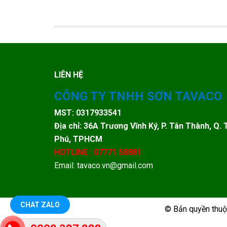
LIÊN HỆ
CÔNG TY TNHH SƠN TAVACO
MST: 0317933541
Địa chỉ: 36A Trương Vĩnh Ký, P. Tân Thành, Q. 
Phú, TPHCM
HOTLINE : 07771 58881
Email: tavaco.vn@gmail.com
CHAT ZALO
© Bản quyền thu