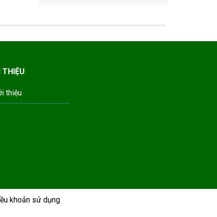
I THIỆU
ới thiệu
ều khoản sử dụng