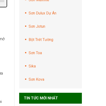
Sơn Dulux Dự Án
Sơn Jotun
 mở
Bột Trét Tường
Sơn Toa
Sika
ửa
Sơn Kova
TIN TỨC MỚI NHẤT
hi