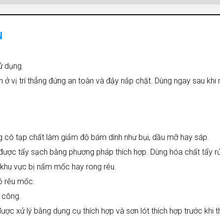
N
ử dụng
n ở vị trí thẳng đứng an toàn và đậy nắp chặt. Dùng ngay sau khi
 có tạp chất làm giảm độ bám dính như bụi, dầu mỡ hay sáp.
 được tẩy sạch bằng phương pháp thích hợp. Dùng hóa chất tẩy r
 khu vực bị nấm mốc hay rong rêu.
có rêu mốc.
i công.
ược xử lý bằng dụng cụ thích hợp và sơn lót thích hợp trước khi t