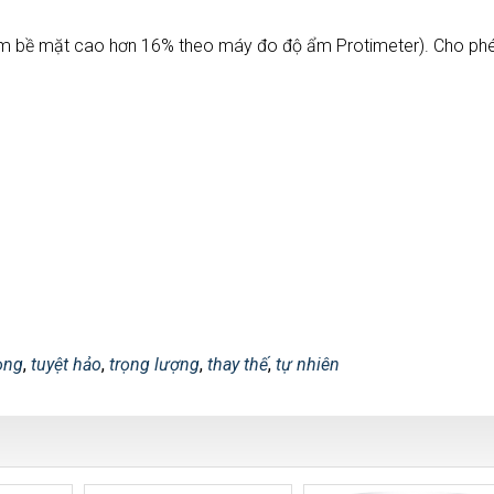
ẩm bề mặt cao hơn 16% theo máy đo độ ẩm Protimeter). Cho ph
ọng
,
tuyệt hảo
,
trọng lượng
,
thay thế
,
tự nhiên