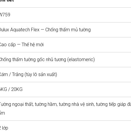
W759
Dulux Aquatech Flex — Chống thấm mủ tường
Cao cấp — Thế hệ mới
Chống thấm tường gốc nhũ tương (elastomeric)
Xám / Trắng (tùy lô sản xuất)
6KG / 20KG
Tường ngoại thất, tường hầm, tường nhà vệ sinh, tường tiếp giáp đ
ẩm
2 lớp