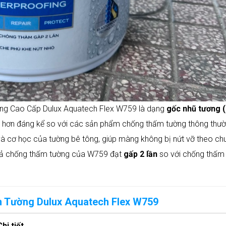
ờng Cao Cấp Dulux Aquatech Flex W759 là dạng
gốc nhũ tương 
hơn đáng kể so với các sản phẩm chống thấm tường thông thườ
t và cơ học của tường bê tông, giúp màng không bị nứt vỡ theo ch
quả chống thấm tường của W759 đạt
gấp 2 lần
so với chống thấm
 Tường Dulux Aquatech Flex W759
Chi tiết