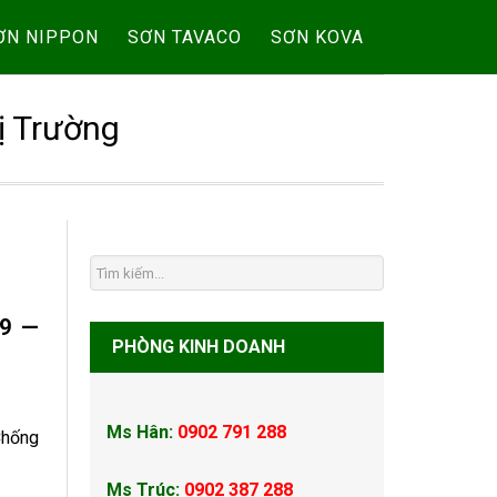
ƠN NIPPON
SƠN TAVACO
SƠN KOVA
ị Trường
59 —
PHÒNG KINH DOANH
Ms Hân:
0902 791 288
Chống
Ms Trúc:
0902 387 288