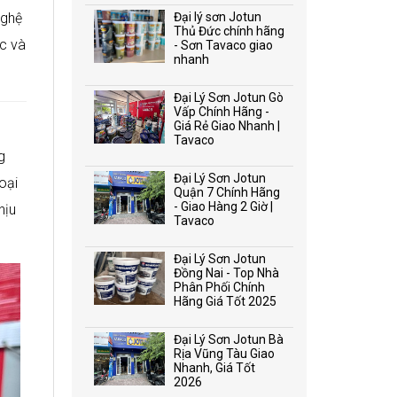
nghệ
Đại lý sơn Jotun
Thủ Đức chính hãng
ớc và
- Sơn Tavaco giao
nhanh
Đại Lý Sơn Jotun Gò
Vấp Chính Hãng -
Giá Rẻ Giao Nhanh |
Tavaco
g
Đại Lý Sơn Jotun
oại
Quận 7 Chính Hãng
- Giao Hàng 2 Giờ |
hịu
Tavaco
Đại Lý Sơn Jotun
Đồng Nai - Top Nhà
Phân Phối Chính
Hãng Giá Tốt 2025
Đại Lý Sơn Jotun Bà
Rịa Vũng Tàu Giao
Nhanh, Giá Tốt
2026