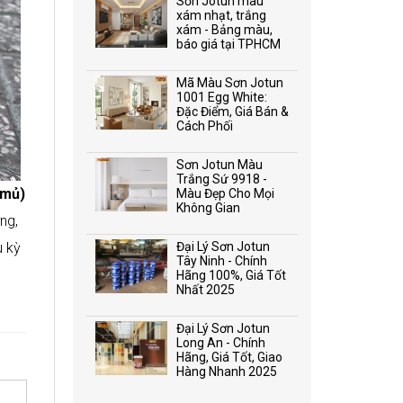
Sơn Jotun màu
xám nhạt, trắng
xám - Bảng màu,
báo giá tại TPHCM
Mã Màu Sơn Jotun
1001 Egg White:
Đặc Điểm, Giá Bán &
Cách Phối
Sơn Jotun Màu
Trắng Sứ 9918 -
(mủ)
Màu Đẹp Cho Mọi
Không Gian
ng,
u kỳ
Đại Lý Sơn Jotun
Tây Ninh - Chính
Hãng 100%, Giá Tốt
Nhất 2025
Đại Lý Sơn Jotun
Long An - Chính
Hãng, Giá Tốt, Giao
Hàng Nhanh 2025