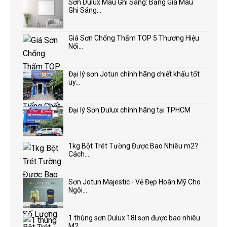
Sơn Dulux Màu Ghi Sáng: Bảng Giá Màu
Ghi Sáng...
Giá Sơn Chống Thấm TOP 5 Thương Hiệu
Nổi...
Đại lý sơn Jotun chính hãng chiết khấu tốt
uy...
Đại lý Sơn Dulux chính hãng tại TPHCM
1kg Bột Trét Tường Được Bao Nhiêu m2?
Cách...
Sơn Jotun Majestic - Vẻ Đẹp Hoàn Mỹ Cho
Ngôi...
1 thùng sơn Dulux 18l sơn được bao nhiêu
M2