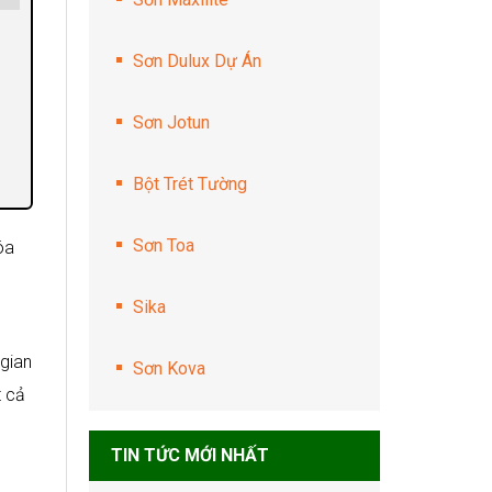
Sơn Dulux Dự Án
Sơn Jotun
Bột Trét Tường
Sơn Toa
óa
Sika
 gian
Sơn Kova
t cả
TIN TỨC MỚI NHẤT