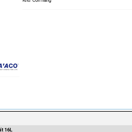
Kho: Còn hàng
ất 16L