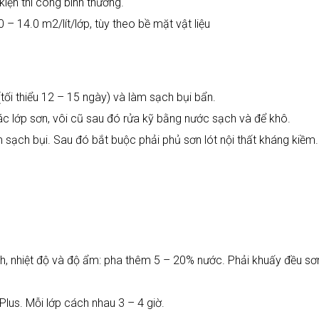
kiện thi công bình thường.
– 14.0 m2/lít/lớp, tùy theo bề mặt vật liệu
tối thiểu 12 – 15 ngày) và làm sạch bụi bẩn.
c lớp sơn, vôi cũ sau đó rửa kỹ bằng nước sạch và để khô.
 sạch bụi. Sau đó bắt buộc phải phủ sơn lót nội thất kháng kiềm.
ích, nhiệt độ và độ ẩm: pha thêm 5 – 20% nước. Phải khuấy đều sơ
lus. Mỗi lớp cách nhau 3 – 4 giờ.