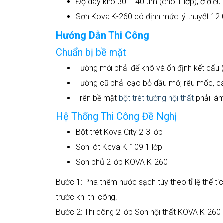
Độ dày khô 30 – 40 µm (cho 1 lớp), ở điều 
Sơn Kova K-260 có định mức lý thuyết 12.0 
Hướng Dẫn Thi Công
Chuẩn bị bề mặt
Tường mới phải để khô và ổn định kết cấu (
Tường cũ phải cạo bỏ dầu mỡ, rêu mốc, cá
Trên bề mặt
bột trét tường nội thất
phải làm
Hệ Thống Thi Công Đề Nghị
Bột trét Kova City 2-3 lớp
Sơn lót Kova K-109 1 lớp
Sơn phủ 2 lớp KOVA K-260
Bước 1: Pha thêm nước sạch tùy theo tỉ lệ thể t
trước khi thi công.
Bước 2: Thi công 2 lớp Sơn nội thất KOVA K-260 P