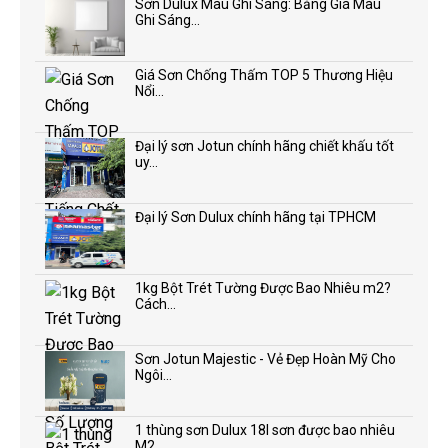
Sơn Dulux Màu Ghi Sáng: Bảng Giá Màu
Ghi Sáng...
Giá Sơn Chống Thấm TOP 5 Thương Hiệu
Nổi...
Đại lý sơn Jotun chính hãng chiết khấu tốt
uy...
Đại lý Sơn Dulux chính hãng tại TPHCM
1kg Bột Trét Tường Được Bao Nhiêu m2?
Cách...
Sơn Jotun Majestic - Vẻ Đẹp Hoàn Mỹ Cho
Ngôi...
1 thùng sơn Dulux 18l sơn được bao nhiêu
M2